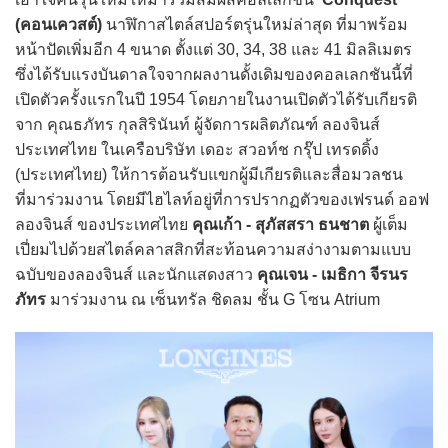
(คอนเควสต์)
นาฬิกาสไตล์สปอร์ตรุ่นใหม่ล่าสุด ที่มาพร้อม
หน้าปัดเพิ่มอีก 4 ขนาด ตั้งแต่ 30, 34, 38 และ 41 มิลลิเมตร
ซึ่งได้รับแรงบันดาลใจจากผลงานดั้งเดิมของคอลเลกชันนี้ที่
เปิดตัวครั้งแรกในปี 1954 โดยภายในงานเปิดตัวได้รับเกียรติ
จาก คุณธภัทร กุลสิรินันท์ ผู้จัดการผลิตภัณฑ์ ลองจินส์
ประเทศไทย ในเครือบริษัท เดอะ สวอท์ช กรุ๊ป เทรดดิ้ง
(ประเทศไทย) ให้การต้อนรับแขกผู้มีเกียรติและสื่อมวลชน
ที่มาร่วมงาน โดยมีไฮไลท์อยู่ที่การปรากฏตัวของเฟรนด์ ออฟ
ลองจินส์ ของประเทศไทย
คุณเก้า - สุภัสสรา ธนชาต
ผู้เต็ม
เปี่ยมไปด้วยสไตล์คลาสสิกที่สะท้อนความสง่างามตามแบบ
ฉบับของลองจินส์ และนักแสดงสาว
คุณเจน - เมธิกา จีรนร
ภัทร
มาร่วมงาน ณ เซ็นทรัล ชิดลม ชั้น G โซน Atrium