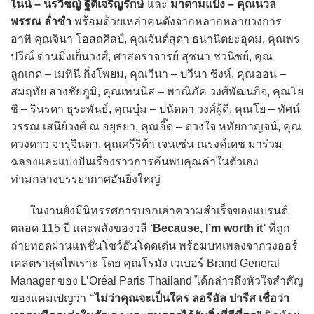
ไนน์ – นรวิชญ์ ฐิติเจริญรักษ์
และ
มาดามแป้ง – คุณนวล
พรรณ ล่ำซำ
พร้อมด้วยเหล่าคนดังจากหลากหลายวงการ
อาทิ คุณจินา โอสถศิลป์, คุณจันต์สุดา ธนานิตยะอุดม, คุณพร
ปวีณ์ ด่านมิ่งเย็นวงศ์, ศาสตราจารย์ สุชนา ชวนิชย์, คุณ
ลูกเกด – เมทินี กิ่งโพยม, คุณวีนา – ปวีนา ซิงห์, คุณออน –
สมฤทัย สางชัยภูมิ, คุณเทนนิส – พาณิภัค วงศ์พัฒนกิจ, คุณโย
ชิ – รินรดา ธุระพันธ์, คุณบุ๋ม – ปนัดดา วงศ์ผู้ดี, คุณโย – ทัศน์
วรรณ เสนีย์วงศ์ ณ อยุธยา, คุณอี๊ด – ดวงใจ หทัยกาญจน์, คุณ
ดวงดาว จารุจินดา, คุณศรีริต้า เจนเซ่น ณรงค์เดช มาร่วม
ฉลองและแบ่งปันเรื่องราวการค้นพบคุณค่าในตัวเอง
ท่ามกลางบรรยากาศอันยิ่งใหญ่
ในงานยังมีนิทรรศการบอกเล่าความสำเร็จของแบรนด์
ตลอด 115 ปี และพลังของวลี
‘Because, I’m worth it’
ที่ถูก
ถ่ายทอดผ่านแฟชั่นโชว์อันโดดเด่น พร้อมบทเพลงจากวงออร์
เคสตราสุดไพเราะ โดย คุณโรมัง เวเบอร์ Brand General
Manager ของ L’Oréal Paris Thailand ได้กล่าวถึงหัวใจสำคัญ
ของแคมเปญว่า
“ไม่ว่าคุณจะเป็นใคร ลอรีอัล ปารีส เชื่อว่า