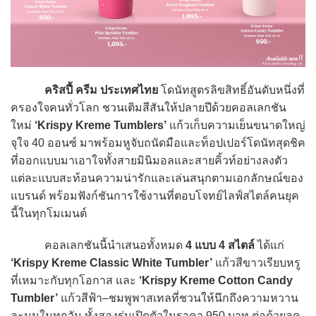
คริสปี้ ครีม ประเทศไทย
โดนัทสูตรลิขสิทธิ์อันดับหนึ่งที่
ครองใจคนทั่วโลก ชวนเติมสีสันให้ปลายปีด้วยคอลเลกชัน
ใหม่
‘Krispy Kreme Tumblers’
แก้วเก็บความเย็นขนาดใหญ่
จุใจ 40 ออนซ์ มาพร้อมหูจับถนัดมือและท็อปเปอร์โดนัทสุดชิค
ที่ออกแบบมาเอาใจทั้งสายมินิมอลและสายคิ้วท์อย่างลงตัว
แต่ละแบบสะท้อนความน่ารักและเล่นสนุกตามเอกลักษณ์ของ
แบรนด์ พร้อมฟังก์ชันการใช้งานที่ตอบโจทย์ไลฟ์สไตล์คนยุค
นี้ในทุกโมเมนต์
คอลเลกชันนี้นำเสนอทั้งหมด
4 แบบ 4 สไตล์
ได้แก่
‘Krispy Kreme Classic White Tumbler’
แก้วสีขาวเรียบหรู
ที่เหมาะกับทุกโอกาส และ
‘Krispy Kreme Cotton Candy
Tumbler’
แก้วสีฟ้า–ชมพูพาสเทลที่ชวนให้นึกถึงความหวาน
ละมุนในทุกวัน ทั้งสองรุ่นเปิดตัวในราคา 950 บาท ต่อด้วยลุค