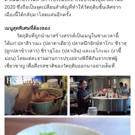
2020 ซึ่งถือเป็นจุดเปลี่ยนสำคัญที่ทำให้วัตถุดิบชั้นเลิศจาก
เมืองนี้ได้กลับมาโลดแล่นอีกครั้ง
เมนูสุดพิเศษที่ต้องลอง
วัตถุดิบที่ถูกนำมาสร้างสรรค์เป็นเมนูในช่วงเวลานี้
ได้แก่ ปลาฮิราเมะ (ปลาตาเดียว) ปลาหมึกยักษ์ทาโกะ ชิราสุ
(ลูกปลาข้าวสาร) ชิราอุโอะ (ปลาเงิน) และเอโกะมะ (งาขี้
ม่อน) โดยแต่ละจานผ่านการปรุงอย่างพิถีพิถันจากเชฟผู้
เชี่ยวชาญ เพื่อดึงรสชาติของวัตถุดิบออกมาอย่างเต็มที่