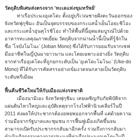
วัตถุดิบพิเศษส่งตรงจาก 'ทะเลแห่งขุมทรัพย์'
ท่าเรือประมงอุเคโดะ ตั้งอยู่บริเวณชายฝั่งตะวันออกของ
จังหวัดฟุกุชิมะ อันเป็นจุดบรรจบของกระแสน้ำเย็นโอยะชิโอะ
และกระแสน้ำอุ่นคุโรชิโอะ ทำให้พื้นที่นี้อุดมสมบูรณ์ไปด้วย
อาหารทะเลคุณภาพเยี่ยม วัตถุดิบจากน่านน้ำนี้เป็นที่รู้จักใน
ชื่อ 'โจบังโมโนะ' (Joban Mono) ซึ่งได้รับการยอมรับจากเชฟ
มืออาชีพในญี่ปุ่นมายาวนาน และโดยเฉพาะอย่างยิ่ง วัตถุดิบ
จากท่าเรืออุเคโดะที่ถูกยกระดับเป็น 'อุเคโดะโมโนะ' (Uke-do
Mono) ที่ได้รับการคัดสรรอย่างเข้มงวดจนกลายเป็นวัตถุดิบ
ระดับพรีเมียม
ฟื้นคืนชีวิตใหม่ให้กับเมืองแห่งรสชาติ
เมืองนามิเอะ จังหวัดฟุกุชิมะ เคยเผชิญกับภัยพิบัติจาก
แผ่นดินไหวใหญ่และอุบัติเหตุจากโรงไฟฟ้านิวเคลียร์ในปี
2011 ส่งผลให้ประชากรต้องอพยพออกจากพื้นที่ แต่ด้วยความ
ร่วมมือจากรัฐบาลและชุมชน การฟื้นฟูเมืองเกิดขึ้นจน
สามารถเปิดรับประชากรกลับมาอีกครั้ง รวมถึงการกลับมา
ดำเนินกิจกรรมทางการประมงที่ท่าเรือประมงอุเคโดะในปี