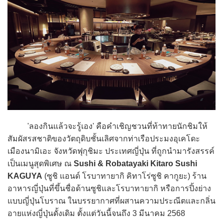
'ลองกินแล้วจะรู้เอง' คือคำเชิญชวนที่ท้าทายนักชิมให้
สัมผัสรสชาติของวัตถุดิบชั้นเลิศจากท่าเรือประมงอุเคโดะ
เมืองนามิเอะ จังหวัดฟุกุชิมะ ประเทศญี่ปุ่น ที่ถูกนำมารังสรรค์
เป็นเมนูสุดพิเศษ ณ
Sushi & Robatayaki Kitaro Sushi
KAGUYA
(ซูชิ แอนด์ โรบาทายากิ คิทาโร่ซูชิ คากูยะ) ร้าน
อาหารญี่ปุ่นที่ขึ้นชื่อด้านซูชิและโรบาทายากิ หรือการปิ้งย่าง
แบบญี่ปุ่นโบราณ ในบรรยากาศที่ผสานความประณีตและกลิ่น
อายแห่งญี่ปุ่นดั้งเดิม ตั้งแต่วันนี้จนถึง 3 มีนาคม 2568