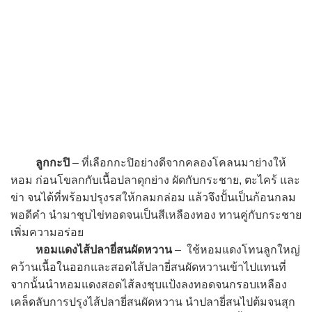
ลูกกะปิ
– ที่เลือกกะปิอย่างดีจากคลองโคลนมาย่างให้
หอม ก่อนโขลกกับเนื้อปลาดุกย่าง ผัดกับกระชาย, ตะไคร้ และ
ข่า จนได้ที่พร้อมปรุงรสให้กลมกล่อม แล้วจึงปั้นเป็นก้อนกลม
พอดีคำ นำมาชุบไข่ทอดจนเป็นสีเหลืองทอง ทานคู่กับกระชาย
เพิ่มความอร่อย
หอมแดงไส้ปลายี่สนผัดหวาน
– ใช้หอมแดงโทนลูกใหญ่
คว้านเนื้อในออกและสอดไส้ปลายี่สนผัดหวานเข้าไปแทนที่
จากนั้นนำหอมแดงสอดไส้ลงชุบแป้งลงทอดจนกรอบเหลือง
เคล็ดลับการปรุงไส้ปลายี่สนผัดหวาน นำปลายี่สนไปต้มจนสุก