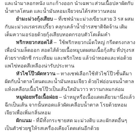
และนำมาลอกหนัง แกะก้างออก นำเฉพาะส่วนเนื้อปลาผัดกับ
น้ำตาลโตนด และน้ำมันหอมเจียวจนได้รสหวานหอม
ยำมะม่วงกุ้งเสียบ
– ที่เชฟนำมะม่วงเขียวเสวย 3 รส ผสม
กับมะม่วงแรดรสเปรี้ยว คลุกเคล้าน้ำยำรสชาติจัดจ้าน เติม
เต็มความอร่อยด้วยกุ้งเสียบทอดกรอบตัวโตเต็มคำ
พริกหยวกสอดไส้
– ใช้พริกหยวกเม็ดใหญ่ กรีดตรงกลาง
เพื่อนำเมล็ดออก สอดไส้ด้วยเนื้อหมูบดผสมเนื้อกุ้งสับ ที่ปรุงรส
ด้วยรากผักชี กระเทียม และพริกไทย แล้วนำทอดและห่อด้วย
แพไข่ทอดสีเหลืองน่ารับประทาน
หัวไชโป๊วผัดหวาน
– ทางเชฟเลือกใช้หัวไชโป๊วชั้นดีมา
ผัดกับน้ำตาลโตนดและน้ำมันหอมเจียว ด้วยไฟอ่อนจนน้ำตาล
แห้งเคลือบเนื้อไชโป๊วเป็นเส้นใสมันวาว หวานกลมกล่อม
หมูฝอยหรือเนื้อฝอย
– นำหมูหรือเนื้อแดดเดียวมานึ่งแล้ว
ฉีกเป็นเส้น จากนั้นทอดแล้วผัดเคลือบน้ำตาล โรยด้วยหอม
เจียวเพื่อเพิ่มกลิ่นหอม
ผักแนม
- ที่มีทั้งกระชายสด มะม่วงดิบ และผักสดอื่นๆ
เป็นตัวช่วยชูให้รสเครื่องเคียงโดดเด่นอีกด้วย