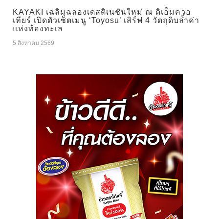
KAYAKI เฉลิมฉลองเดสติเนชันใหม่ ณ ดิเอ็มควอ
เทียร์ เปิดตัวเซ็ตเมนู ‘Toyosu’ เสิร์ฟ 4 วัตถุดิบล้ำค่า
แห่งท้องทะเล
5 สิงหาคม 2569