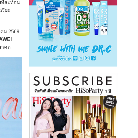
ที่สะท้อน
ฉริยะ
าคม 2569
AWEI
อนาคต