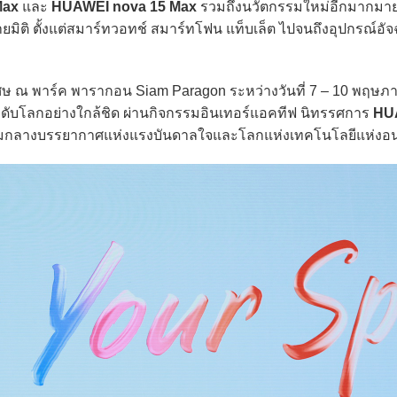
Max
และ
HUAWEI nova 15 Max
รวมถึงนวัตกรรมใหม่อีกมากมาย
ิติ ตั้งแต่สมาร์ทวอทช์ สมาร์ทโฟน แท็บเล็ต ไปจนถึงอุปกรณ์อัจ
ษ ณ พาร์ค พารากอน Siam Paragon ระหว่างวันที่ 7 – 10 พฤษภ
ะดับโลกอย่างใกล้ชิด ผ่านกิจกรรมอินเทอร์แอคทีฟ นิทรรศการ
HU
 ท่ามกลางบรรยากาศแห่งแรงบันดาลใจและโลกแห่งเทคโนโลยีแห่ง