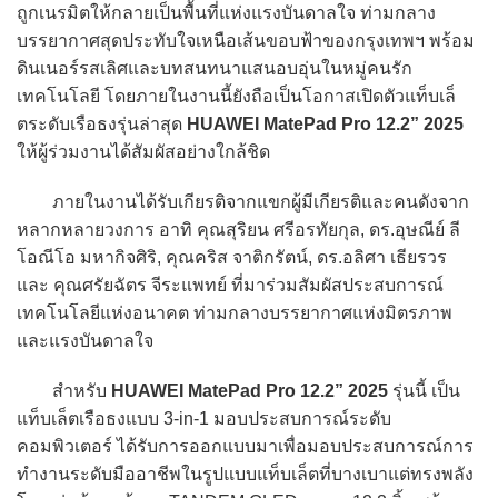
ถูกเนรมิตให้กลายเป็นพื้นที่แห่งแรงบันดาลใจ ท่ามกลาง
บรรยากาศสุดประทับใจเหนือเส้นขอบฟ้าของกรุงเทพฯ พร้อม
ดินเนอร์รสเลิศและบทสนทนาแสนอบอุ่นในหมู่คนรัก
เทคโนโลยี โดยภายในงานนี้ยังถือเป็นโอกาสเปิดตัวแท็บเล็
ตระดับเรือธงรุ่นล่าสุด
HUAWEI MatePad Pro 12.2” 2025
ให้ผู้ร่วมงานได้สัมผัสอย่างใกล้ชิด
ภายในงานได้รับเกียรติจากแขกผู้มีเกียรติและคนดังจาก
หลากหลายวงการ อาทิ คุณสุริยน ศรีอรทัยกุล, ดร.อุษณีย์ ลี
โอณีโอ มหากิจศิริ, คุณคริส จาติกรัตน์, ดร.อลิศา เธียรวร
และ คุณศรัยฉัตร จีระแพทย์ ที่มาร่วมสัมผัสประสบการณ์
เทคโนโลยีแห่งอนาคต ท่ามกลางบรรยากาศแห่งมิตรภาพ
และแรงบันดาลใจ
สำหรับ
HUAWEI MatePad Pro 12.2” 2025
รุ่นนี้ เป็น
แท็บเล็ตเรือธงแบบ 3-in-1 มอบประสบการณ์ระดับ
คอมพิวเตอร์ ได้รับการออกแบบมาเพื่อมอบประสบการณ์การ
ทำงานระดับมืออาชีพในรูปแบบแท็บเล็ตที่บางเบาแต่ทรงพลัง