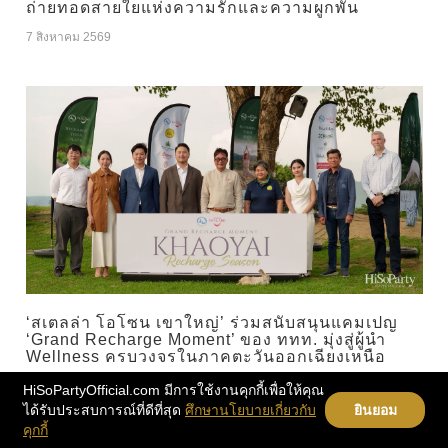
ถ่ายทอดสายใยแห่งความรักและความผูกพัน
7 สิงหาคม 2569
‘สเตลล่า โอโซน เขาใหญ่’ ร่วมสนับสนุนแคมเปญ
‘Grand Recharge Moment’ ของ ททท. มุ่งสู่ผู้นำ
Wellness ครบวงจรในภาคตะวันออกเฉียงเหนือ
7 สิงหาคม 2569
HiSoPartyOfficial.com มีการใช้งานคุกกี้เพื่อให้คุณ
ได้รับประสบการณ์ที่ดีที่สุด
ศึกษานโยบายเกี่ยวกับ
ยินยอม
คุกกี้