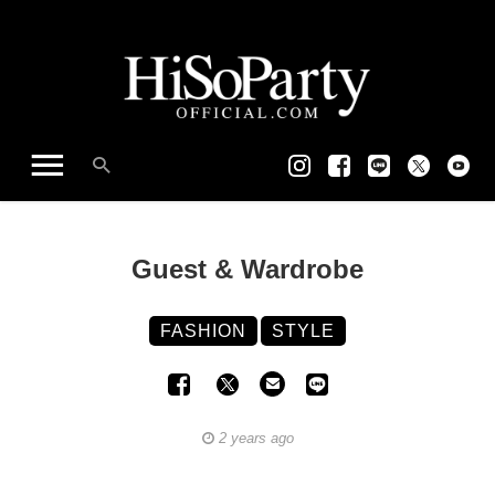
Guest & Wardrobe
FASHION
STYLE
2 years ago