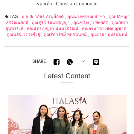
รองเท้า : Christian Louboutin
TAG :
ม.ล.ปิยาภัสร์ ภิรมย์ภักดี
,
คุณนวลพรรณ ล่ำซำ
,
คุณปภัชญา
สิริวัฒนภักดี
,
คุณสุรีย์ รัตนหิรัญญา
,
คุณชวัลญา พิทยศิริ
,
คุณภัทิรา
สุนทรรังษี
,
คุณฉัตรเบญจา นันทาภิวัฒน์
,
คุณอรนารถ เชิดบุญชาติ
,
คุณนลินี วรวงศ์วสุ
,
คุณสิดารัศมิ์ พุทธินันทน์
,
คุณอรุยา พุทธินันทน์
SHARE
Latest Content