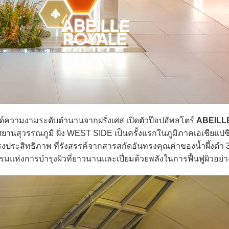
์ความงามระดับตำนานจากฝรั่งเศส เปิดตัวป๊อปอัพสโตร์
ABEILL
านสุวรรณภูมิ ฝั่ง WEST SIDE เป็นครั้งแรกในภูมิภาคเอเชียแปซ
ประสิทธิภาพ ที่รังสรรค์จากสารสกัดอันทรงคุณค่าของน้ำผึ้งดำ 
รรมแห่งการบำรุงผิวที่ยาวนานและเปี่ยมด้วยพลังในการฟื้นฟูผิวอย่า