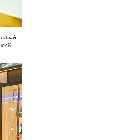
ิตภัณฑ์
องที่