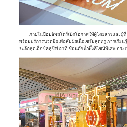
ภายในป๊อปอัพสโตร์เปิดโอกาสให้ผู้โดยสารและผู้ที่ส
พร้อมบริการนวดมือเพื่อสัมผัสเนื้อเซรั่มสุดหรู การเรีย
ระลึกสุดเอ็กซ์คลูซีฟ อาทิ ช้อนตักน้ำผึ้งดีไซน์พิเศษ กร