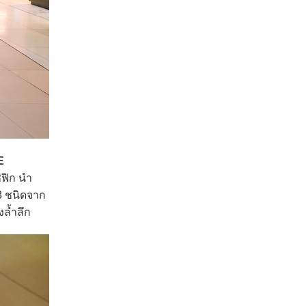
E
ิฟิก นำ
3 ชนิดจาก
งล้ำลึก