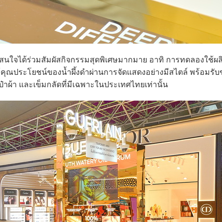
นใจได้ร่วมสัมผัสกิจกรรมสุดพิเศษมากมาย อาทิ การทดลองใช้ผล
นรู้คุณประโยชน์ของน้ำผึ้งดำผ่านการจัดแสดงอย่างมีสไตล์ พร้อมรับข
ะเป๋าผ้า และเข็มกลัดที่มีเฉพาะในประเทศไทยเท่านั้น