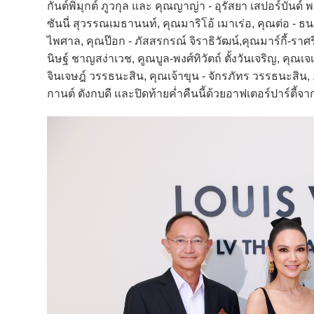
กันต์พิมุกต์ ภูวกุล และ คุณญาญ่า - อุรัสยา เสปอร์บ
ซันนี่ สุวรรณเมธานนท์, คุณมาริโอ้ เมาเร่อ, คุณต่อ - ธน
ไพศาล, คุณป๊อก - ภัสสรกรณ์ จิราธิวัฒน์,คุณมาร์กี้-ราศ
นิษฐ์ ชาญสง่าเวช, คูณบูล-พงศ์ทิวัตถ์ ตั้งวันเจริญ, คุณ
จินเจษฎ์ วรรธนะสิน, คุณเจ้าขุน - จักรภัทร วรรธนะสิน, ,
กานต์ ตังกบดี และปิดท้ายค่ำคืนนี้ด้วยอาฟเตอร์ปาร์ตี้จา