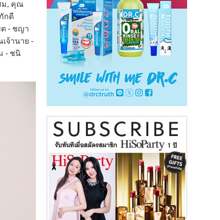
สม, คุณ
ักดี
แพต - ชญา
ณเจ้านาย -
ม - ชนิ