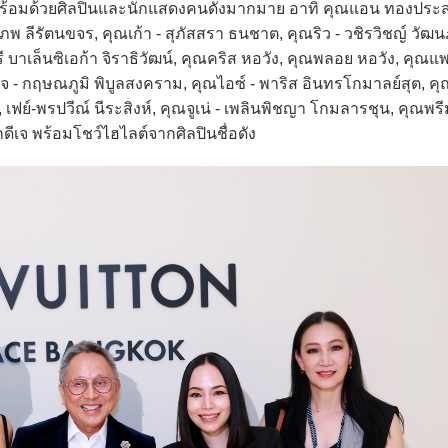
ันด์ พร้อมด้วยศิลปินและนักแสดงคนดังมากมาย อาทิ คุณแอน ทองประ
ภพ ลีรัตนขจร, คุณเก้า - สุภัสสรา ธนชาต, คุณริว - วชิรวิชญ์ วัฒนภ
รี บาเล็นซิเอก้า จิราธิวัฒน์, คุณคริส หอวัง, คุณพลอย หอวัง, คุณ
เจเจ - กฤษณภูมิ พิบูลสงคราม, คุณไอซ์ - พาริส อินทรโกมาลย์สุต, คุ
 เฟย์-พรปวีณ์ นีระสิงห์, คุณจูเน่ - เพลินพิชญา โกมลารชุน, คุณพรี
กดีเจ พร้อมโชว์ไฮไลต์จากศิลปินชื่อดัง