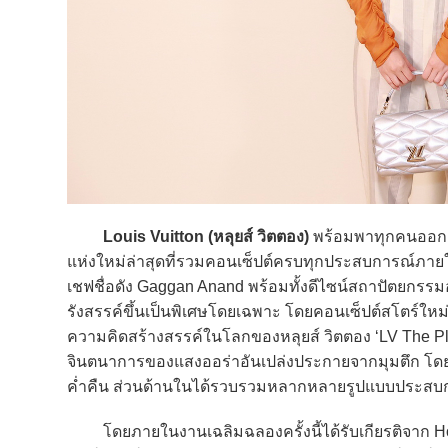
Louis Vuitton (หลุยส์ วิตตอง)
พร้อมพาทุกคนออกเ
แห่งใหม่ล่าสุดที่รวมคอนเซ็ปต์ครบทุกประสบการณ์ภายใน
เชฟชื่อดัง Gaggan Anand พร้อมทั้งดีไซน์สถาปัตยกรร
รังสรรค์ขึ้นเป็นพิเศษโดยเฉพาะ โดยคอนเซ็ปต์สโตร์ใหม่
ความคิดสร้างสรรค์ในโลกของหลุยส์ วิตตอง ‘LV The Pla
จินตนาการของแสงออร่าอันเปล่งประกายจากมุมตึก โด
ค่ำคืน ส่วนด้านในได้รวบรวมหลากหลายรูปแบบประสบกา
โดยภายในงานเฉลิมฉลองครั้งนี้ได้รับเกียรติจาก Ho