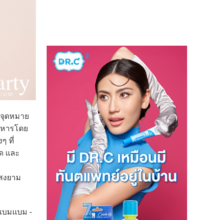
 จุดหมาย
อาหารโดย
 ที่
ัด และ
แสงยาม
ณแบมแบม -