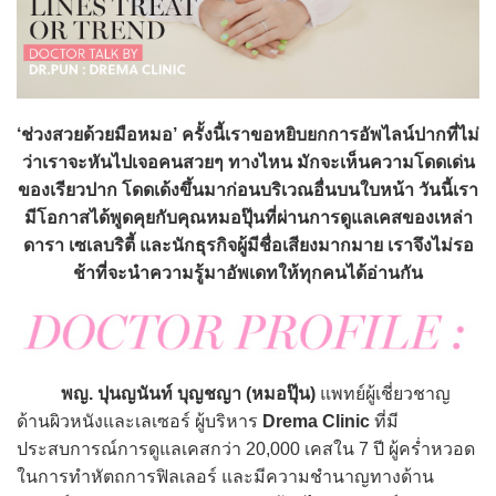
‘ช่วงสวยด้วยมือหมอ’ ครั้งนี้เราขอหยิบยกการอัพไลน์ปากที่ไม่
ว่าเราจะหันไปเจอคนสวยๆ ทางไหน มักจะเห็นความโดดเด่น
ของเรียวปาก โดดเด้งขึ้นมาก่อนบริเวณอื่นบนใบหน้า วันนี้เรา
มีโอกาสได้พูดคุยกับคุณหมอปุ๊นที่ผ่านการดูแลเคสของเหล่า
ดารา เซเลบริตี้ และนักธุรกิจผู้มีชื่อเสียงมากมาย เราจึงไม่รอ
ช้าที่จะนำความรู้มาอัพเดทให้ทุกคนได้อ่านกัน
พญ. ปุนญนันท์ บุญชญา (หมอปุ๊น)
แพทย์ผู้เชี่ยวชาญ
ด้านผิวหนังและเลเซอร์ ผู้บริหาร
Drema Clinic
ที่มี
ประสบการณ์การดูแลเคสกว่า 20,000 เคสใน 7 ปี ผู้คร่ำหวอด
ในการทำหัตถการฟิลเลอร์ และมีความชำนาญทางด้าน