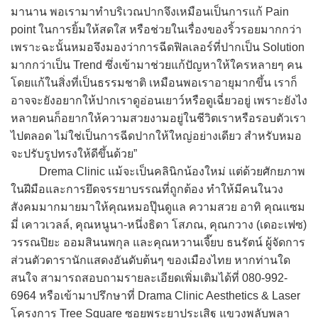
มานาน พอเรามาทำบริเวณปากจึงเหมือนเป็นการแก้ Pain
point ในการยิ้มให้สดใส หรือช่วยในเรื่องของริ้วรอยมากกว่า
เพราะฉะนั้นหมอจึงมองว่าการฉีดฟิลเลอร์ที่ปากเป็น Solution
มากกว่าเป็น Trend ซึ่งเข้ามาช่วยแก้ปัญหาให้ใครหลายๆ คน
โดยแก้ในสิ่งที่เป็นธรรมชาติ เหมือนพอเราอายุมากขึ้น เราก็
อาจจะยังอยากให้ปากเราดูอ่อนเยาว์หรือดูเฉี่ยวอยู่ เพราะยังไง
หลายคนก็อยากให้ความสวยงามอยู่ในชีวิตเราหรือรอบตัวเรา
ไปตลอด ไม่ใช่เป็นการฉีดปากให้ใหญ่อย่างเดียว สำหรับหมอ
จะปรับรูปทรงให้ดีขึ้นด้วย”
Drema Clinic แม้จะเป็นคลินิกน้องใหม่ แต่ด้วยศักยภาพ
ในฝีมือและการยึดจรรยาบรรณที่ถูกต้อง ทำให้มีคนในวง
สังคมมากมายมาให้คุณหมอปุ๊นดูแล ความสวย อาทิ คุณแซม
มี่ เคาวเวลล์, คุณหนูนา-หนึ่งธิดา โสภณ, คุณกวาง (เดอะเฟซ)
วรรณปิยะ ออมสินนพกุล และคุณหวานเจี๊ยบ ธนรัตน์ ผู้จัดการ
ส่วนตัวดารานักแสดงอันดับต้นๆ ของเมืองไทย หากท่านใด
สนใจ สามารถสอบถามรายละเอียดเพิ่มเติมได้ที่ 080-992-
6964 หรือเข้ามาปรึกษาที่ Drama Clinic Aesthetics & Laser
โครงการ Tree Square ซอยพระยาประเสิฐ แขวงพลับพลา