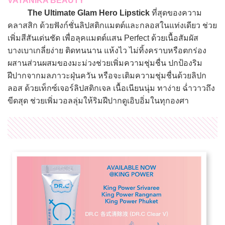
VATANIKA BEAUTY
The Ultimate Glam Hero Lipstick
ที่สุดของความ
คลาสสิก ด้วยฟังก์ชั่นลิปสติกแมตต์และกลอสในแท่งเดียว ช่วย
เพิ่มสีสันเด่นชัด เพื่อลุคแมตต์แสน Perfect ด้วยเนื้อสัมผัส
บางเบาเกลี่ยง่าย ติดทนนาน แห้งไว ไม่ทิ้งคราบหรือตกร่อง
ผสานส่วนผสมของมะม่วงช่วยเพิ่มความชุ่มชื่น ปกป้องริม
ฝีปากจากมลภาวะฝุ่นควัน หรือจะเติมความชุ่มชื่นด้วยลิปก
ลอส ด้วยเท็กซ์เจอร์ลิปสติกเจล เนื้อเนียนนุ่ม ทาง่าย ฉ่ำวาวถึง
ขีดสุด ช่วยเพิ่มวอลลุ่มให้ริมฝีปากดูเอิบอิ่มในทุกองศา