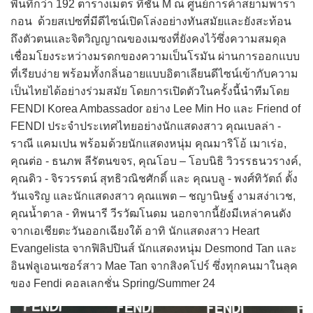
พื้นที่กว่า 192 ตารางเมตร ที่ชั้น M ณ ศูนย์การค้าสยามพารา
กอน ด้วยสเปซที่มีดีไซน์เปิดโล่งอย่างทันสมัยและยังสะท้อน
ถึงตัวตนและจิตวิญญาณของเมซงที่ยังคงไว้ซึ่งความสมดุล
เชื่อมโยงระหว่างมรดกของความเป็นโรมัน ผ่านการออกแบบ
ที่เรียบง่าย พร้อมทั้งกลิ่นอายแบบอิตาเลียนดีไซน์เข้ากับความ
เป็นไทยได้อย่างร่วมสมัย โดยการเปิดตัวในครั้งนี้นำทีมโดย
FENDI Korea Ambassador อย่าง Lee Min Ho และ Friend of
FENDI ประจำประเทศไทยอย่างนักแสดงสาว คุณเบลล่า -
ราณี แคมเปน พร้อมด้วยนักแสดงหนุ่ม คุณมาริโอ้ เมาเร่อ,
คุณต่อ - ธนภพ ลีรัตนขจร, คุณโอบ – โอบนิธิ วิวรรธนวรางค์,
คุณดิว - จิรวรรตน์ สุทธิวณิชศักดิ์ และ คุณบลู - พงศ์ทิวัตถ์ ตั้ง
วันเจริญ และนักแสดงสาว คุณแพต – ชญานิษฐ์ งามสง่าเวช,
คุณน้ำตาล - ทิพนารี วีรวัฒโนดม นอกจากนี้ยังมีเหล่าคนดัง
จากเอเชียตะวันออกเฉียงใต้ อาทิ นักแสดงสาว Heart
Evangelista จากฟิลิปปินส์ นักแสดงหนุ่ม Desmond Tan และ
อินฟลูเอนเซอร์สาว Mae Tan จากสิงคโปร์ ซึ่งทุกคนมาในลุค
ของ Fendi คอลเลกชั่น Spring/Summer 24