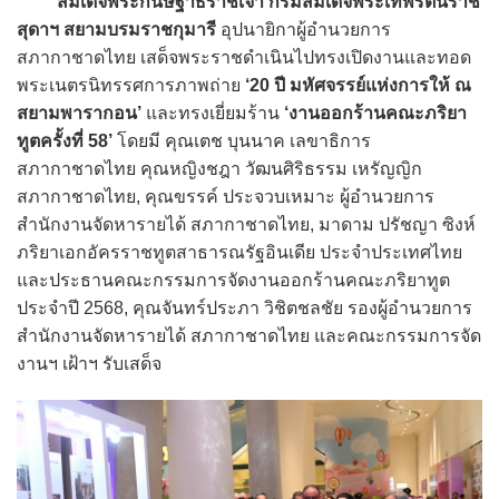
สมเด็จพระกนิษฐาธิราชเจ้า กรมสมเด็จพระเทพรัตนราช
สุดาฯ สยามบรมราชกุมารี
อุปนายิกาผู้อำนวยการ
สภากาชาดไทย เสด็จพระราชดำเนินไปทรงเปิดงานและทอด
พระเนตรนิทรรศการภาพถ่าย
‘20 ปี มหัศจรรย์แห่งการให้ ณ
สยามพารากอน’
และทรงเยี่ยมร้าน
‘งานออกร้านคณะภริยา
ทูตครั้งที่ 58’
โดยมี คุณเตช บุนนาค เลขาธิการ
สภากาชาดไทย คุณหญิงชฎา วัฒนศิริธรรม เหรัญญิก
สภากาชาดไทย, คุณขรรค์ ประจวบเหมาะ ผู้อำนวยการ
สำนักงานจัดหารายได้ สภากาชาดไทย, มาดาม ปรัชญา ซิงห์
ภริยาเอกอัครราชทูตสาธารณรัฐอินเดีย ประจำประเทศไทย
และประธานคณะกรรมการจัดงานออกร้านคณะภริยาทูต
ประจำปี 2568, คุณจันทร์ประภา วิชิตชลชัย รองผู้อำนวยการ
สำนักงานจัดหารายได้ สภากาชาดไทย และคณะกรรมการจัด
งานฯ เฝ้าฯ รับเสด็จ