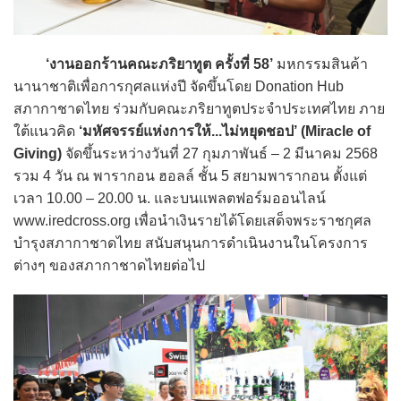
‘งานออกร้านคณะภริยาทูต ครั้งที่ 58’
มหกรรมสินค้า
นานาชาติเพื่อการกุศลแห่งปี จัดขึ้นโดย Donation Hub
สภากาชาดไทย ร่วมกับคณะภริยาทูตประจำประเทศไทย ภาย
ใต้แนวคิด
‘มหัศจรรย์แห่งการให้...ไม่หยุดชอป’ (Miracle of
Giving)
จัดขึ้นระหว่างวันที่ 27 กุมภาพันธ์ – 2 มีนาคม 2568
รวม 4 วัน ณ พารากอน ฮอลล์ ชั้น 5 สยามพารากอน ตั้งแต่
เวลา 10.00 – 20.00 น. และบนแพลตฟอร์มออนไลน์
www.iredcross.org เพื่อนำเงินรายได้โดยเสด็จพระราชกุศล
บำรุงสภากาชาดไทย สนับสนุนการดำเนินงานในโครงการ
ต่างๆ ของสภากาชาดไทยต่อไป