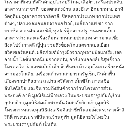
ในราคาพิเศษ ทั้งสินค้าอุปโภคบริโภค, เสื้อผ้า, เครื่องประดับ,
อาหารนานาชาติ, ของตกแต่งบ้าน และอื่นๆ อีกมากมาย อาทิ
วัตถุดิบปรุงอาหารจากอิตาลี, ชีสหลากประเภท จากประเทศ
ต่างๆ, ปลาแซลมอนสดจากนอร์เวย์, เมล็ดกาแฟ ชา จาก
บราซิล เยอรมัน และชิลี, ซูเปอร์ฟู้ดจากเปรู, ขนมขบเคี้ยว
อาหารว่าง และเครื่องดื่มหลากหลายประเภท จากมาเลเซีย
สิงคโปร์ เกาหลี ญี่ปุ่น รวมถึงช็อคโกแลตจากเบลเยี่ยม
สวิสเซอร์แลนด์, ผลิตภัณฑ์บำรุงผิวจากกุหลาบบัลแกเรีย, เจล
อาบน้ำ โลชั่นยอดนิยมจากสเปน, อาร์แกนออยล์บริสุทธิ์จาก
โมรอคโค, ผ้าแคชเมียร์ เสื้อ ผ้าพันคอ ผ้าคลุมไหล่ เครื่องหนัง
จากมองโกเลีย, เครื่องแก้วจากสาธารณรัฐเช็ก, สินค้าพื้น
เมืองจากปากีสถาน เนปาล ศรีลังกา เม็กซิโก มาเลเซีย
อินโดนีเซีย และจีน รวมถึงสินค้าจากร้านโครงการส่วน
พระองค์ อาทิ มูลนิธิแม่ฟ้าหลวง ในพระบรมราชูปถัมภ์,ร้าน
อุปนายิกา,มูลนิธิสมเด็จพระพันวัสสาอัยยิกาเจ้า,มูลนิธิ
โครงการหลวง,มูลนิธิส่งเสริมศิลปาชีพในสมเด็จพระนางเจ้าสิ
ริกิติ์ พระบรมราชินีนาถ,ร้านภูฟ้า,มูลนิธิสายใจไทยใน
พระบรมราชูปถัมภ์ เป็นต้น