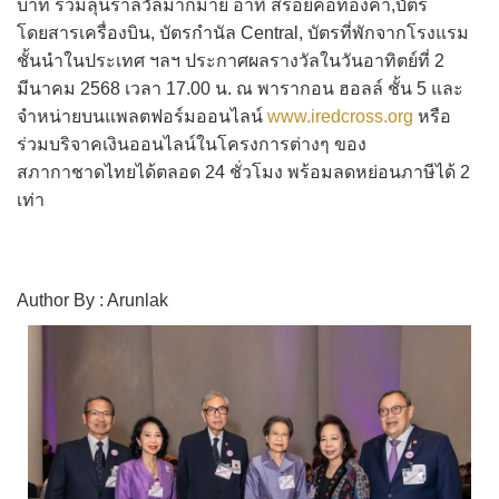
บาท ร่วมลุ้นราลวัลมากมาย อาทิ สร้อยคอทองคำ,บัตร
โดยสารเครื่องบิน, บัตรกำนัล Central, บัตรที่พักจากโรงแรม
ชั้นนำในประเทศ ฯลฯ ประกาศผลรางวัลในวันอาทิตย์ที่ 2
มีนาคม 2568 เวลา 17.00 น. ณ พารากอน ฮอลล์ ชั้น 5 และ
จำหน่ายบนแพลตฟอร์มออนไลน์
www.iredcross.org
หรือ
ร่วมบริจาคเงินออนไลน์ในโครงการต่างๆ ของ
สภากาชาดไทยได้ตลอด 24 ชั่วโมง พร้อมลดหย่อนภาษีได้ 2
เท่า
Author By : Arunlak