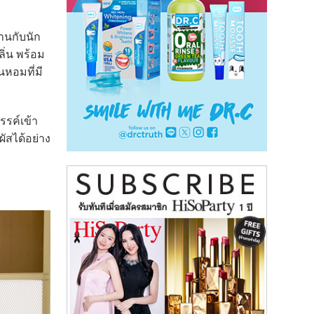
านกับนัก
ิ่น พร้อม
นหอมที่มี
รค์เข้า
ัสได้อย่าง