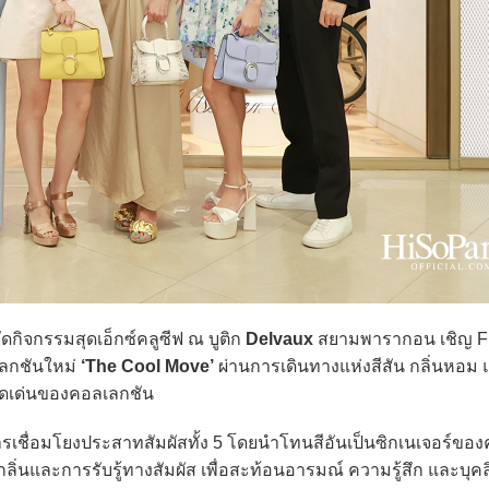
ัดกิจกรรมสุดเอ็กซ์คลูซีฟ ณ บูติก
Delvaux
สยามพารากอน เชิญ Fr
เลกชันใหม่
‘The Cool Move’
ผ่านการเดินทางแห่งสีสัน กลิ่นหอม
ดดเด่นของคอลเลกชัน
ื่อมโยงประสาทสัมผัสทั้ง 5 โดยนำโทนสีอันเป็นซิกเนเจอร์ขอ
นและการรับรู้ทางสัมผัส เพื่อสะท้อนอารมณ์ ความรู้สึก และบุคล