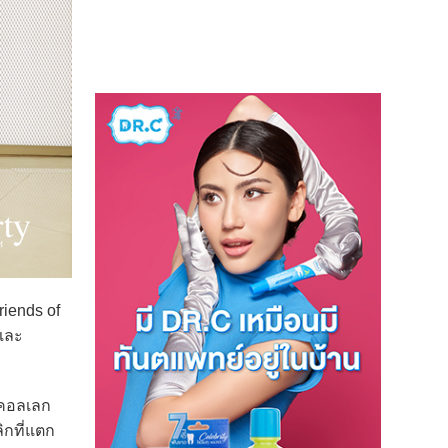
iends of
 และ
งคอลเลก
ิกที่แตก