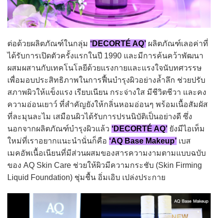
ต่อด้วยผลิตภัณฑ์ในกลุ่ม
‘DECORTÉ AQ’
ผลิตภัณฑ์เลอค่าที่
ได้รับการเปิดตัวครั้งแรกในปี 1990 และมีการค้นคว้าพัฒนา
ผสมผสานกับเทคโนโลยีด้วยแรงกายและแรงใจนับทศวรรษ
เพื่อมอบประสิทธิภาพในการฟื้นบำรุงผิวอย่างล้ำลึก ช่วยปรับ
สภาพผิวให้แข็งแรง เรียบเนียน กระจ่างใส มีชีวิตชีวา และคง
ความอ่อนเยาว์ ที่สำคัญยังให้กลิ่นหอมอ่อนๆ พร้อมเนื้อสัมผัส
ที่ละมุนละไม เสมือนผิวได้รับการปรนนิบัติเป็นอย่างดี ซึ่ง
นอกจากผลิตภัณฑ์บำรุงผิวแล้ว
‘DECORTÉ AQ’
ยังมีไอเท็ม
ใหม่ที่เราอยากแนะนำนั่นก็คือ
‘AQ Base Makeup’
เบส
เมคอัพเนื้อเนียนที่มีส่วนผสมของสารความงามตามแบบฉบับ
ของ AQ Skin Care ช่วยให้ผิวมีความกระชับ (Skin Firming
Liquid Foundation) ชุ่มชื้น อิ่มเอิบ เปล่งประกาย