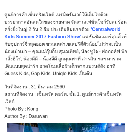
ศูนย์การค้าเซ็นทรัลเวิลด์ เนรมิตรันเวย์ให้เต็มไปด้วย
บรรยากาศอันสดใสของชายหาด จัดงานแฟชั่นโชว์รับลมร้อน
ครั้งยิ่งใหญ่ 2 วัน 2 ธีม ประเดิมธีมแรกด้วย
‘Centralworld
Kids Summer 2017 Fashion Show’
แฟชั่นซัมเมอร์สุดคิ้วท์
กับซุปตาร์จิ๋วสุดฮอต ชวนเหล่าเซเลบริตี้ตัวน้อยไม่ว่าจะเป็น
น้องเป่าเปา – คุณแม่กุ๊บกิ๊บ สุมณทิพย์, น้องชูใจ - พ่อกอล์ฟ ฟัก
กลิ้งฮีโร่, น้องดีดี – น้องจีดี ลูกคุณพาที สารสิน ฯลฯ มาร่วม
เดินแบบสุดน่ารัก อวดโฉมเสื้อผ้าเด็กจากแบรนด์ดัง อาทิ
Guess Kids, Gap Kids, Uniqlo Kids เป็นต้น
วันที่จัดงาน : 31 มีนาคม 2560
สถานที่จัดงาน : เซ็นทรัล คอร์ท, ชั้น 1, ศูนย์การค้าเซ็นทรัล
เวิลด์
Photo By : Kong
Author By : Daruwan