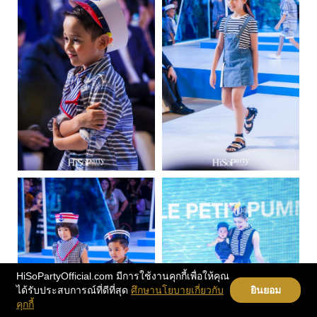
HiSoPartyOfficial.com มีการใช้งานคุกกี้เพื่อให้คุณ
ได้รับประสบการณ์ที่ดีที่สุด
ศึกษานโยบายเกี่ยวกับ
ยินยอม
คุกกี้