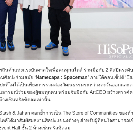
สินค้าแห่งแรงบันดาลใจเพื่อคนทุกสไตล์ ร่วมมือกับ 2 ศิลปินระดั
งานศิลปะร่วมสมัย
‘Namecaps : Spaceman’
ภายใต้คอนเซ็ปต์ ‘Ea
ปะที่ไม่ได้เป็นเพียงการรวมสองวัฒนธรรมระหว่างตะวันออกและตะ
้อนอารมณ์ร่วมของผู้ชมทุกคน พร้อมจับมือกับ ArtCEO สร้างสรรค์
้างเซ็นทรัลชิดลมเท่านั้น
Stash & Jahan ตอกย้ำการเป็น The Store of Communities ของห้า
สไตล์ได้มาสัมผัสผลงานศิลปะแขนงต่างๆ สำหรับผู้ที่สนใจสามารถเข
Event Hall ชั้น 2 ห้างเซ็นทรัลชิดลม