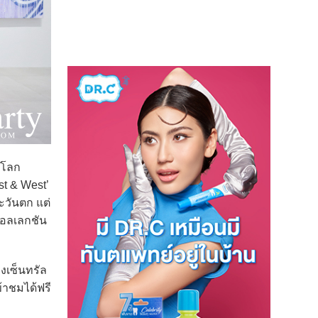
บโลก
st & West’
วันตก แต่
คอลเลกชัน
งเซ็นทรัล
้าชมได้ฟรี