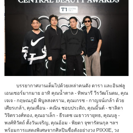
บรรยากาศงานเต็มไปด้วยเหล่าคนดัง ดารา และอินฟลู
เอนเซอร์มากมาย อาทิ คุณน้ำตาล - ทิพนารี วีรวัฒโนดม, คุณ
เจเจ - กฤษณภูมิ พิบูลสงคราม, คุณเกรซ - กาญจน์เกล้า ด้วย
เศียรเกล้า, คุณเพื่อน - คณิน ชอบประดิถ, คุณมิ้นต์ - ชาลิดา
วิจิตรวงศ์ทอง, คุณอาเล็ก - ธีรเดช เมธาวรายุทธ, คุณบลู -
พงศ์ทิวัตถ์ ตั้งวันเจริญ, คุณอ้อม - พิยดา จุฑารัตนกุล ฯลฯ
พร้อมการแสดงพิเศษจากศิลปินชื่อดังอย่างวง PIXXIE, วง