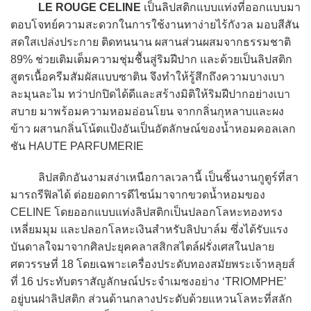
LE ROUGE CELINE
เป็นลิปสติกแบบแท่งที่ออกแบบมา
ตอบโจทย์ความสะดวกในการใช้งานทาง่ายไร้กังวล มอบสีสัน
สดใสเปล่งประกาย ติดทนนาน ผสานส่วนผสมจากธรรมชาติ
89% ช่วยเติมเต็มความชุ่มชื้นสู่ริมฝีปาก และด้วยเป็นลิปสติก
สูตรเนื้อครีมสัมผัสแบบซาติน จึงทำให้รู้สึกถึงความบางเบา
ละมุนละไม ทว่าปกปิดได้ดีและสร้างมิติให้ริมฝีปากอย่างเบา
สบาย มาพร้อมความหอมอ่อนโยน จากกลิ่นกุหลาบและผง
ข้าว ผสานกลิ่นโน้ตแป้งอันเป็นอัตลักษณ์ของน้ำหอมคอลเลก
ชัน HAUTE PARFUMERIE
ลิปสติกอันงามสง่าเหนือกาลเวลานี้ เป็นชิ้นงานกูตูร์ที่สา
มารถรีฟิลได้ ต่อยอดการดีไซน์มาจากขวดน้ำหอมของ
CELINE โดยออกแบบแท่งลิปสติกเป็นปลอกโลหะทองทรง
เหลี่ยมมุม และปลอกโลหะเงินสำหรับลิปบาล์ม ซึ่งได้รับแรง
บันดาลใจมาจากศิลปะยุคคลาสสิกสไตล์ฝรั่งเศสในปลาย
ศตวรรษที่ 18 โดยเฉพาะเครื่องประดับทองสมัยพระเจ้าหลุยส์
ที่ 16 ประทับตราสัญลักษณ์ประจำเมซงอย่าง ‘TRIOMPHE’
อยู่บนฝาลิปสติก ส่วนด้านกลางประดับด้วยแหวนโลหะที่สลัก