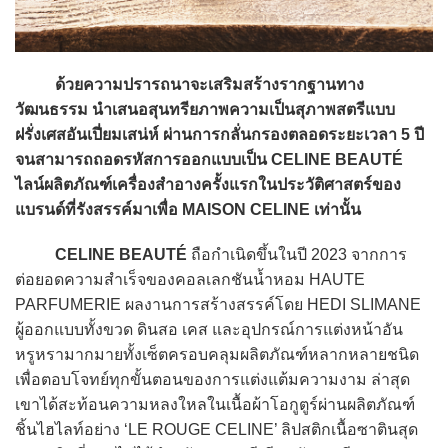
ด้วยความปรารถนาจะเสริมสร้างรากฐานทาง
วัฒนธรรม นำเสนอสุนทรียภาพความเป็นสุภาพสตรีแบบ
ฝรั่งเศสอันเปี่ยมเสน่ห์ ผ่านการกลั่นกรองตลอดระยะเวลา 5 ปี
จนสามารถถอดรหัสการออกแบบเป็น CELINE BEAUTÉ
ไลน์ผลิตภัณฑ์เครื่องสำอางครั้งแรกในประวัติศาสตร์ของ
แบรนด์ที่รังสรรค์มาเพื่อ MAISON CELINE เท่านั้น
CELINE BEAUTÉ
ถือกำเนิดขึ้นในปี 2023 จากการ
ต่อยอดความสำเร็จของคอลเลกชันน้ำหอม HAUTE
PARFUMERIE ผลงานการสร้างสรรค์โดย HEDI SLIMANE
ผู้ออกแบบทั้งขวด ดินสอ เคส และอุปกรณ์การแต่งหน้าอัน
หรูหรามากมายทั้งเซ็ตครอบคลุมผลิตภัณฑ์หลากหลายชนิด
เพื่อตอบโจทย์ทุกขั้นตอนของการแต่งแต้มความงาม ล่าสุด
เขาได้สะท้อนความหลงใหลในเนื้อผ้าโอกูตูร์ผ่านผลิตภัณฑ์
ชิ้นไฮไลท์อย่าง ‘LE ROUGE CELINE’ ลิปสติกเนื้อซาตินสุด