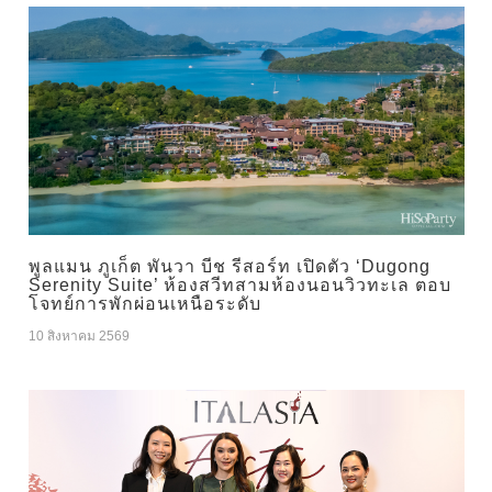
พูลแมน ภูเก็ต พันวา บีช รีสอร์ท เปิดตัว ‘Dugong
Serenity Suite’ ห้องสวีทสามห้องนอนวิวทะเล ตอบ
โจทย์การพักผ่อนเหนือระดับ
10 สิงหาคม 2569