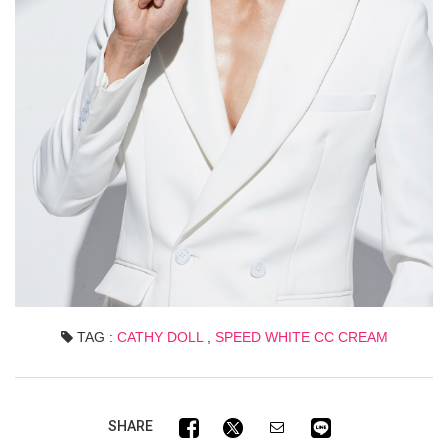
TAG :
CATHY DOLL
,
SPEED WHITE CC CREAM
SHARE