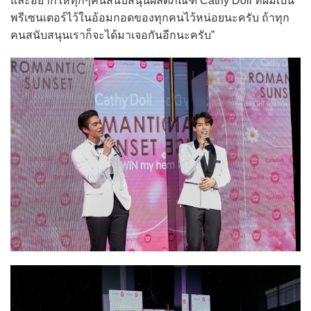
และอยากให้ทุกๆคนสนับสนุนผลิตภัณฑ์ Cathy Doll ที่ผมเป็น
พรีเซนเตอร์ไว้ในอ้อมกอดของทุกคนไว้หน่อยนะครับ ถ้าทุก
คนสนับสนุนเราก็จะได้มาเจอกันอีกนะครับ”