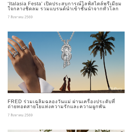
‘Italasia Festa’ เปิดประสบการณ์ไลฟ์สไตล์พรีเมียม
ใจกลางชิดลม รวมแบรนด์นำเข้าชั้นนำจากทั่วโลก
7 สิงหาคม 2569
FRED ร่วมเฉลิมฉลองวันแม่ ผ่านเครื่องประดับที่
ถ่ายทอดสายใยแห่งความรักและความผูกพัน
7 สิงหาคม 2569