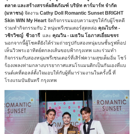
ตลาด และสร้างสรรค์ผลิตภัณฑ์ บริษัท คาร์มาร์ท จำกัด
(มหาชน)
จัดงาน
Cathy Doll Romantic Sunset BRIGHT
Skin WIN My Heart
จัดกิจกรรมมอบความสุขให้กับผู้โชคดี
ร่วมทำกิจกรรมกับ 2 หนุ่มพรีเซนเตอร์สุดหล่อ
คุณไบร์ท -
วชิรวิชญ์ ชีวอารี
และ
คุณวิน - เมธวิน โอภาสเอี่ยมขจร
นอกจากนี้ผู้โชคดียังได้ร่วมถ่ายรูปกับสองหนุ่มบนชั้นรูฟท็อป
เห็นวิวพระอาทิตย์ตกลงเส้นขอบฟ้ากรุงเทพ และร่วมทำ
กิจกรรมกับสองหนุ่มพรีเซนเตอร์ที่เสิร์ฟความสุขเต็มอิ่ม โชว์
ร้องเพลงท่ามกลางบรรยากาศแสนโรแมนติกเป็นกันเองที่แบ
รนด์เคที่ดอลล์ตั้งใจมอบให้กับผู้ที่มาร่วมงานในครั้งนี้ ที่
โรงแรมบันยันทรี กรุงเทพ