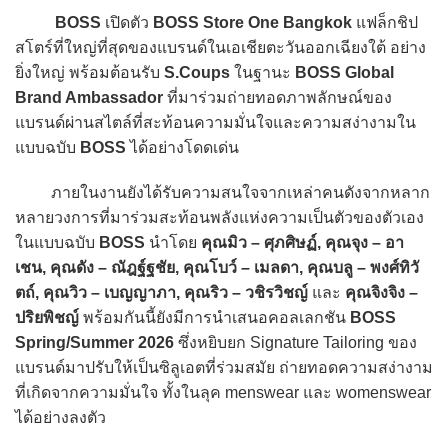
BOSS
เปิดตัว
BOSS Store One Bangkok
แฟล็กชิป
สโตร์ที่ใหญ่ที่สุดของแบรนด์ในเอเชียตะวันออกเฉียงใต้ อย่าง
ยิ่งใหญ่ พร้อมต้อนรับ
S.Coups
ในฐานะ
BOSS Global
Brand Ambassador
ที่มาร่วมถ่ายทอดภาพลักษณ์ของ
แบรนด์ผ่านสไตล์ที่สะท้อนความมั่นใจและความสง่างามใน
แบบฉบับ
BOSS
ได้อย่างโดดเด่น
ภายในงานยังได้รับความสนใจจากเหล่าคนดังจากหลาก
หลายวงการที่มาร่วมสะท้อนพลังแห่งความเป็นตัวของตัวเอง
ในแบบฉบับ
BOSS
นำโดย
คุณมิว – ศุภศิษฏ์, คุณจุง – อา
เชน, คุณดัง – ณัฎฐ์ฐชัย, คุณโบว์ – เมลดา, คุณบลู – พงศ์ทิวั
ตถ์, คุณวิว – เบญญาภา, คุณริว – วชิรวิชญ์
และ
คุณจิงจิง –
ปริยพิชญ์
พร้อมกันนี้ยังมีการนำเสนอคอลเลกชัน
BOSS
Spring/Summer 2026
ซึ่งหยิบยก Signature Tailoring ของ
แบรนด์มาปรับให้เป็นซิลูเอตที่ร่วมสมัย ถ่ายทอดความสง่างาม
ที่เกิดจากความมั่นใจ ทั้งในลุค menswear และ womenswear
ได้อย่างลงตัว