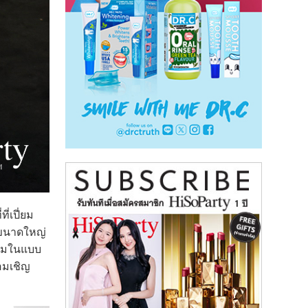
่เปี่ยม
นขนาดใหญ่
มงามในแบบ
อมเชิญ