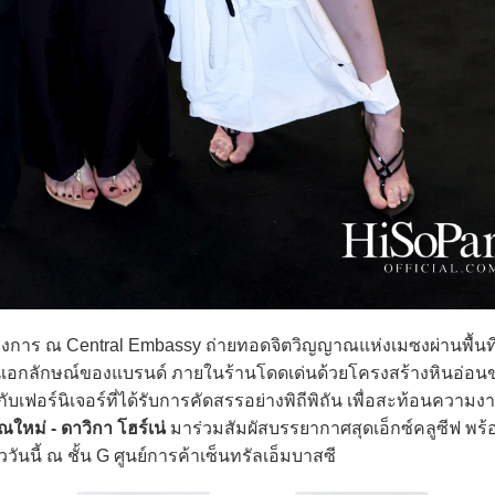
การ ณ Central Embassy ถ่ายทอดจิตวิญญาณแห่งเมซงผ่านพื้นที่ที
ป็นเอกลักษณ์ของแบรนด์ ภายในร้านโดดเด่นด้วยโครงสร้างหินอ่อ
ับเฟอร์นิเจอร์ที่ได้รับการคัดสรรอย่างพิถีพิถัน เพื่อสะท้อนควา
ณใหม่ - ดาวิกา โฮร์เน่
มาร่วมสัมผัสบรรยากาศสุดเอ็กซ์คลูซีฟ พร้
ันนี้ ณ ชั้น G ศูนย์การค้าเซ็นทรัลเอ็มบาสซี