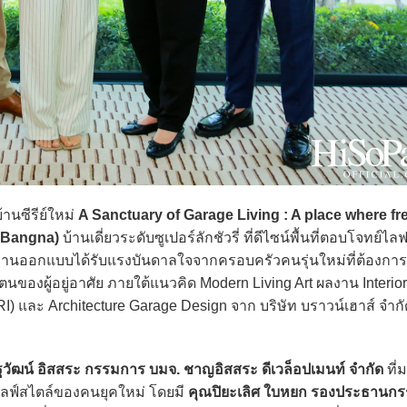
านซีรีย์ใหม่
A Sanctuary of Garage Living : A place where f
a Bangna)
บ้านเดี่ยวระดับซูเปอร์ลักชัวรี่ ที่ดีไซน์พื้นที่ตอบโจทย์
น งานออกแบบได้รับแรงบันดาลใจจากครอบครัวคนรุ่นใหม่ที่ต้องกา
ของผู้อยู่อาศัย ภายใต้แนวคิด Modern Living Art ผลงาน Interio
) และ Architecture Garage Design จาก บริษัท บราวน์เฮาส์ จำกั
ฐวัฒน์ อิสสระ กรรมการ บมจ. ชาญอิสสระ ดีเวล็อปเมนท์ จำกัด
ที่
ะไลฟ์สไตล์ของคนยุคใหม่ โดยมี
คุณปิยะเลิศ ใบหยก รองประธานก