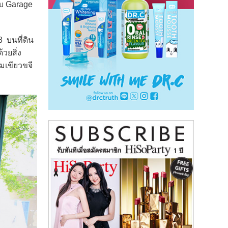
ับ Garage
 บนที่ดิน
วยสิ่ง
มเขียวขจี