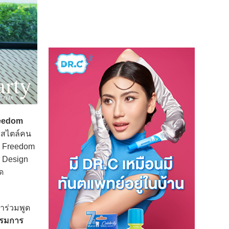
reedom
ไลฟสไตล์คน
ร Freedom
r Design
ด
มาร่วมพูด
รรมการ