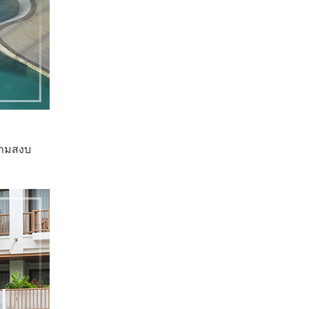
วามสงบ