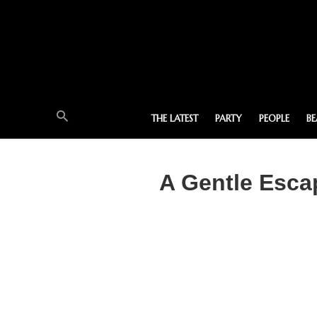
THE LATEST
PARTY
PEOPLE
B
A Gentle Escap