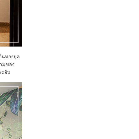
ดินทางยุค
มงามของ
ระยับ