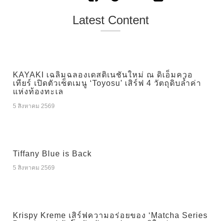
Latest Content
KAYAKI เฉลิมฉลองเดสติเนชันใหม่ ณ ดิเอ็มควอ
เทียร์ เปิดตัวเซ็ตเมนู ‘Toyosu’ เสิร์ฟ 4 วัตถุดิบล้ำค่า
แห่งท้องทะเล
5 สิงหาคม 2569
Tiffany Blue is Back
5 สิงหาคม 2569
Krispy Kreme เสิร์ฟความอร่อยของ ‘Matcha Series