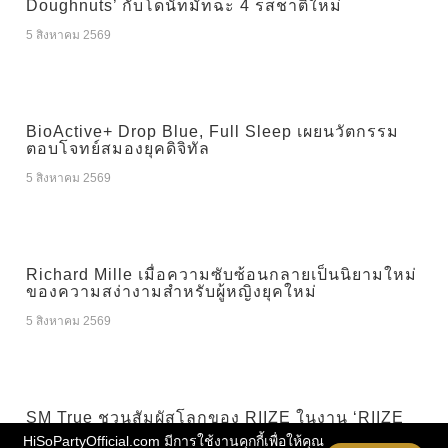
Doughnuts’ กับโดนัทมัทฉะ 4 รสชาติใหม่
5 สิงหาคม 2569
BioActive+ Drop Blue, Full Sleep เผยนวัตกรรม
ตอบโจทย์สมองยุคดิจิทัล
5 สิงหาคม 2569
Richard Mille เมื่อความซับซ้อนกลายเป็นนิยามใหม่
ของความสง่างามสำหรับผู้หญิงยุคใหม่
5 สิงหาคม 2569
SM True ชวนสัมผัสโลกของ RIIZE ในงาน ‘RIIZE
POP-UP [ARCHIIVE²] in BANGKOK’ วันนี้ถึง 9
HiSoPartyOfficial.com มีการใช้งานคุกกี้เพื่อให้คุณ