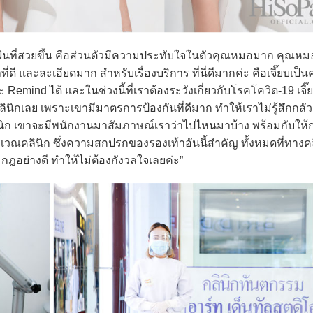
ที่สวยขึ้น คือส่วนตัวมีความประทับใจในตัวคุณหมอมาก คุณหม
่ดี และละเอียดมาก สำหรับเรื่องบริการ ที่นี่ดีมากค่ะ คือเจี๊ยบเป็
emind ได้ และในช่วงนี้ที่เราต้องระวังเกี่ยวกับโรคโควิด-19 เจี๊ย
ิกเลย เพราะเขามีมาตรการป้องกันที่ดีมาก ทำให้เราไม่รู้สึกกลัว
ินิก เขาจะมีพนักงานมาสัมภาษณ์เราว่าไปไหนมาบ้าง พร้อมกับให
ิเวณคลินิก ซึ่งความสกปรกของรองเท้าอันนี้สำคัญ ทั้งหมดที่ทางค
ามกฎอย่างดี ทำให้ไม่ต้องกังวลใจเลยค่ะ”