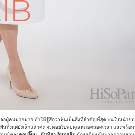
ู้คนมากมาย ทำให้รู้สึกว่าฟันเป็นสิ่งที่สำคัญที่สุด บนใบหน้าของ
แลฟันตั้งแต่ยังเล็กแล้วค่ะ จะคอยไปพบคุณหมอตลอดเวลา และพร้อ
มภาษณ์ของ
คุณเจี๊ยบ - นันทิยา อินทรลิบ
นักธุรกิจหญิงมากความสามา