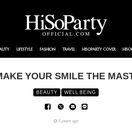
EAUTY
LIFESTYLE
FASHION
TRAVEL
HISOPARTY COVER
HISO
บ : MAKE YOUR SMILE THE MA
BEAUTY
WELL BEING
5 years ago