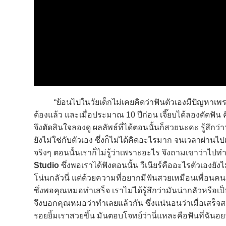
“ย้อนไปในวัยเด็กไม่เคยคิดว่าฟันตัวเองมีปัญหาเพราะเราด
ต้องแล้ว และเมื่อประมาณ 10 ปีก่อน เจี๊ยบได้ลองดัดฟัน
จึงตัดสินใจลองดู ผลลัพธ์ที่ได้ตอนนั้นก็สวยนะคะ รู้สึกว
ยังไม่ใช่กับตัวเอง ซึ่งก็ไม่ได้คิดอะไรมาก จนเวลาผ่านไป
จริงๆ ตอนนั้นเราก็ไม่รู้ว่าเพราะอะไร จึงถามเขาว่าไปทำ
Studio
ซึ่งพอเราได้ฟังตอนนั้น วีเนียร์คืออะไรตัวเองย
โน่นกลัวนี่ แต่ด้วยความที่อยากมีฟันสวยเหมือนเพื่อนคน
ซึ่งพอคุณหมอทำเสร็จ เราไม่ได้รู้สึกว่ามันน่ากลัวหรือเ
จึงบอกคุณหมอว่าทำเลยแล้วกัน ซึ่งแน่นอนว่าเมื่อเสร็จสม
รอยยิ้มเราสวยขึ้น มันตอบโจทย์ว่านี่แหละคือฟันที่ฉันอย