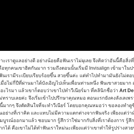
ูแลอย่างดี อย่างน้อยคือฟันเราไม่ผุเลย จึงคิดว่าอันนี้คือสิ่งที่ด
 คือทุกคนเขาฮิตกันมาก รวมถึงตอนนั้นเริ่มมี Invisalign เข้ามาใ
่าฟันเรามีระเบียบเรียบร้อยขึ้น สวยขึ้นค่ะ แต่ทำไปทำมามันยังไม่ตอ
เมื่อไม่กี่ปีที่ผ่านมาได้บังเอิญไปเห็นเพื่อนท่านหนึ่ง ฟันเขาสวยมา
อะไรมา แล้วเขาก็ตอบว่าเขาไปทำวีเนียร์มา ที่คลินิกชื่อว่า
Art De
ังไม่ทราบเลยค่ะ จึงเริ่มเข้าไปปรึกษาคุณหมอ ตอนแรกยังคงลังเลเพ
นี้มากๆ จึงตัดสินใจที่จะทำวีเนียร์ โดยบอกคุณหมอว่า ขอลองทำดูซี
ป็นอย่างที่เราคิด และแทบไม่มีความแตกต่างจากฟันจริง เพียงแต่ว่า
บูรณ์ออกมาแล้ว ชอบมาก รู้สึกว่าใช่มากกับสิ่งที่เราต้องการ รู้สึก
ากได้ คือเขาไม่ได้ทำฟันเราใหม่นะเพียงแต่ว่าเขาทำให้รูปร่างสวยขึ