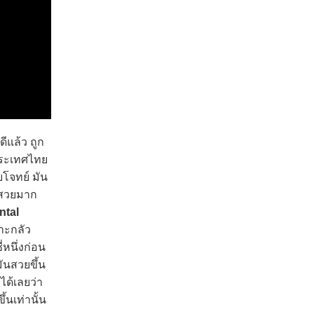
ีแล้ว ถูก
นประเทศไทย
บโจทย์ มัน
ก สวยมาก
ntal
ราะกลัว
่หนึ่งก่อน
มันสวยขึ้น
ได้เลยว่า
้นเท่านั้น