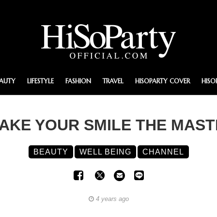
EAUTY
LIFESTYLE
FASHION
TRAVEL
HISOPARTY COVER
HISO
 : MAKE YOUR SMILE THE MA
BEAUTY
WELL BEING
CHANNEL
4 years ago