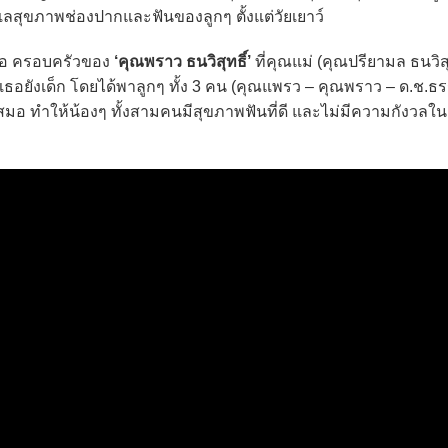
ูแลสุขภาพช่องปากและฟันของลูกๆ ตั้งแต่วัยเยาว์
คือ ครอบครัวของ
‘คุณพราว ธนวิสุทธิ์’
ที่คุณแม่ (คุณปรียามล ธนวิสุท
ธอยังเด็ก โดยได้พาลูกๆ ทั้ง 3 คน (คุณแพรว – คุณพราว – ด.ช.ธ
ำเสมอ ทำให้น้องๆ ทั้งสามคนมีสุขภาพฟันที่ดี และไม่มีความกังวลใ