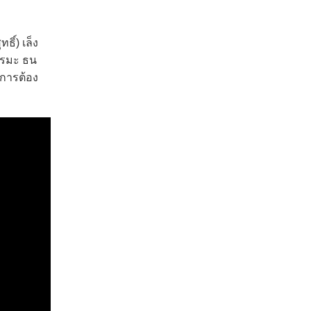
ธิ์) เล็ง
รรมะ ธน
นการต้อง