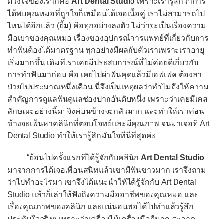
ดวงใจของเราก็คือ
Art Dental Studio
เพราะเรารู้สึกว่าการ
ได้พบคุณหมอที่ถูกใจก็เหมือนได้เจอเนื้อคู่ เราไม่สามารถไป
ไหนได้อีกแล้ว (ยิ้ม) คือทุกอย่างลงตัว ไม่ว่าจะเป็นเรื่องความ
มือเบาของคุณหมอ เรื่องของอุปกรณ์การแพทย์ที่เกี่ยวกับการ
ทำฟันต้องได้มาตรฐาน ทุกอย่างมีผลกับตัวเราเพราะเราอายุ
เริ่มมากขึ้น เดิมทีเราเคยมีประสบการณ์ที่ไม่ค่อยดีเกี่ยวกับ
การทำฟันมาก่อน คือ เคยไปผ่าฟันคุดแล้วมีเอฟเฟค ต้องลา
ป่วยไปประมาณหนึ่งเดือน นี่จึงเป็นเหตุผลว่าทำไมถึงให้ความ
สำคัญการดูแลฟันดูแลช่องปากอันดับหนึ่ง เพราะว่าเคยมีเคส
ลักษณะอย่างนี้มาจึงค่อนข้างจะกลัวมาก และทำให้เราค่อน
ข้างจะเฟ้นหาคลินิกที่ตอบโจทย์และมีคุณภาพ จนมาเจอที่ Art
Dental Studio ทำให้เรารู้สึกมั่นใจที่นี่ที่สุดค่ะ
“ย้อนไปครั้งแรกที่ได้รู้จักกับคลินิก
Art Dental Studio
มาจากการได้เจอเพื่อนสนิทแล้วเขามีฟันขาวมาก เราจึงถาม
ว่าไปทำอะไรมา เขาจึงได้แนะนำให้ได้รู้จักกับ Art Dental
Studio แล้วก็เล่าให้ฟังถึงความมืออาชีพของคุณหมอ และ
เรื่องคุณภาพของคลินิก และแน่นอนพอได้ไปทำแล้วรู้สึก
ประทับใจจริงๆ เพราะว่าเครื่องไม้เครื่องมือดีมาก สะอาด