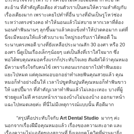
สะอ้าน ที่สำคัญคือเตียง ส่วนตัวเราเป็นคนให้ความสำคัญกับ
เรื่องเตียงมาก เพราะเคยไปทำที่อื่น บางที่มันเป็นรูโหว่ช่อง
ระหว่างตรงช่วงคอ ทำให้นอนแล้วไม่สบาย หากเวลาที่ต้อง
นอนทำฟันนานๆ ลุกขึ้นมาแล้วคอแข็งทำให้ปวดคอมาก แต่ที่
นี่จะมีหมอนให้แล้วตัวเบาะจะใหญ่รองรับเราได้พอดี ใน
ระนาบตรงพอดี บางที่ยังเหลือประมาณสัก 30 องศา หรือ 20
องศา นี่ดูเป็นเรื่องเล็กๆน้อยๆ แต่เป็นสิ่งที่เราใส่ใจมาก ซึ่ง
พอได้พบคุณหมอครั้งแรกก็ประทับใจเลย สัมผัสได้ว่าคุณหมอ
มีความจริงใจกับคนไข้ เพราะตอนแรกอยากไปทำฟันเยอะ
แยะไปหมด แต่คุณหมอบอกอย่าทำเลยฟันคุณสวยแล้ว คุณ
หมอก็ทำอย่างอื่นให้ เวลาไปขูดหินปูนทีคุณหมอก็ทำฟันขาว
ให้ แฮปปี้มาก ที่สำคัญเวลาทำฟันแล้วไม่เลอะเทอะ บางที่ผู้
ช่วยดูแลไม่ดี ครอบหน้าเรามองบ้างไม่มองบ้าง ออกมาหน้า
แฉะไปหมดเลยค่ะ ที่นี่ไม่มีเหตุการณ์แบบนั้น คือดีมาก
“สรุปคือประทับใจกับ
Art Dental Studio
มากๆ ค่ะ
นอกจากเรื่องฝีมือคุณหมอแล้ว เรื่องของความสะอาด และ
เรื่องความไม่แออัดของสถานที่ ยิ่งเจอยุคโควิดที่ผ่านมายิ่ง