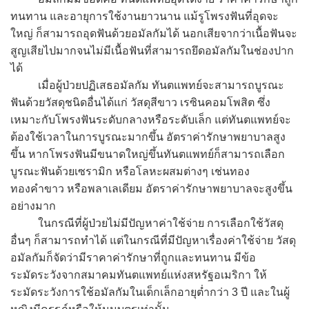
ทนทาน และอายุการใช้งานยาวนาน แม้รูโพรงฟันที่อุดจะ
ใหญ่ ก็สามารถอุดฟันด้วยอมัลกัมได้ นอกเสียจากว่าเนื้อฟันจะ
สูญเสียไปมากจนไม่มีเนื้อฟันที่สามารถยึดอมัลกัมในช่องปาก
ได้
เมื่อผู้ป่วยปฏิเสธอมัลกัม ทันตแพทย์จะสามารถบูรณะ
ฟันด้วยวัสดุชนิดอื่นได้แก่ วัสดุสีขาว เรซินคอมโพสิต ซึ่ง
เหมาะกับโพรงฟันระดับกลางหรือระดับเล็ก แต่ทันตแพทย์จะ
ต้องใช้เวลาในการบูรณะมากขึ้น อัตราค่ารักษาพยาบาลสูง
ขึ้น หากโพรงฟันมีขนาดใหญ่ขึ้นทันตแพทย์ก็สามารถเลือก
บูรณะฟันด้วยเซรามิก หรือโลหะผสมต่างๆ เช่นทอง
ทองคำขาว หรือพลาเลเดียม อัตราค่ารักษาพยาบาลจะสูงขึ้น
อย่างมาก
ในกรณีที่ผู้ป่วยไม่มีปัญหาค่าใช้จ่าย การเลือกใช้วัสดุ
อื่นๆ ก็สามารถทำได้ แต่ในกรณีที่มีปัญหาเรื่องค่าใช้จ่าย วัสดุ
อมัลกัมก็จัดว่ามีราคาค่ารักษาที่ถูกและทนทาน มีข้อ
ระมัดระวังจากสมาคมทันตแพทย์แห่งสหรัฐอเมริกา ให้
ระมัดระวังการใช้อมัลกัมในเด็กเล็กอายุต่ำกว่า 3 ปี และในผู้