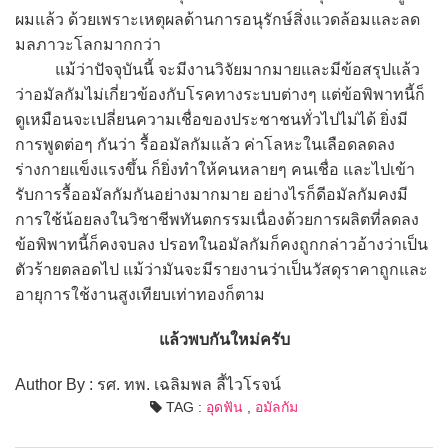
ผมแล้ว ด้วยเพราะเหตุผลด้านการอนุรักษ์สิ่งแวดล้อมและลด
มลภาวะโลกมากกว่า
แม้ว่าปัจจุบันนี้ จะมีงานวิจัยมากมายและมีข้อสรุปแล้ว
ว่าอมัลกัมไม่เกี่ยวข้องกับโรคทางระบบต่างๆ แต่ข้อพิพาทนี้ก็
ดูเหมือนจะเปลี่ยนความเชื่อของประชาชนทั่วไปไม่ได้ ยิ่งมี
การพูดต่อๆ กันว่า รื้ออมัลกัมแล้ว ค่าโลหะในเลือดลดลง
ร่างกายแข็งแรงขึ้น ก็ยิ่งทำให้คนหลายๆ คนเชื่อ และไปเข้า
รับการรื้ออมัลกัมกันอย่างมากมาย อย่างไรก็ดีอมัลกัมคงมี
การใช้น้อยลงในวิชาชีพทันตกรรมเนื่องด้วยการผลิตที่ลดลง
ข้อพิพาทนี้ก็คงจบลง ปรอทในอมัลกัมก็คงถูกกล่าวอ้างว่าเป็น
ตัวร้ายตลอดไป แม้ว่ามันจะมีรายงานว่าเป็นวัสดุราคาถูกและ
อายุการใช้งานสูงเทียบเท่าทองก็ตาม
แล้วพบกันใหม่ครับ
Author By : รศ. ทพ. เฉลิมพล ลี้ไวโรจน์
TAG :
อุดฟัน
,
อมัลกัม