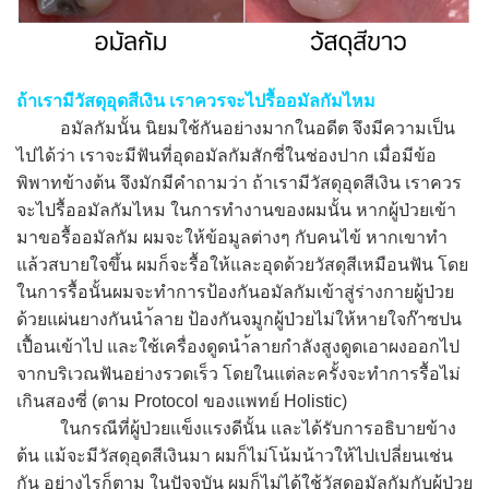
ถ้าเรามีวัสดุอุดสีเงิน เราควรจะไปรื้ออมัลกัมไหม
อมัลกัมนั้น นิยมใช้กันอย่างมากในอดีต จึงมีความเป็น
ไปได้ว่า เราจะมีฟันที่อุดอมัลกัมสักซี่ในช่องปาก เมื่อมีข้อ
พิพาทข้างต้น จึงมักมีคำถามว่า ถ้าเรามีวัสดุอุดสีเงิน เราควร
จะไปรื้ออมัลกัมไหม ในการทำงานของผมนั้น หากผู้ป่วยเข้า
มาขอรื้ออมัลกัม ผมจะให้ข้อมูลต่างๆ กับคนไข้ หากเขาทำ
แล้วสบายใจขึ้น ผมก็จะรื้อให้และอุดด้วยวัสดุสีเหมือนฟัน โดย
ในการรื้อนั้นผมจะทำการป้องกันอมัลกัมเข้าสู่ร่างกายผู้ป่วย
ด้วยแผ่นยางกันนำ้ลาย ป้องกันจมูกผู้ป่วยไม่ให้หายใจก๊าซปน
เปื้อนเข้าไป และใช้เครื่องดูดนำ้ลายกำลังสูงดูดเอาผงออกไป
จากบริเวณฟันอย่างรวดเร็ว โดยในแต่ละครั้งจะทำการรื้อไม่
เกินสองซี่ (ตาม Protocol ของแพทย์ Holistic)
ในกรณีที่ผู้ป่วยแข็งแรงดีนั้น และได้รับการอธิบายข้าง
ต้น แม้จะมีวัสดุอุดสีเงินมา ผมก็ไม่โน้มน้าวให้ไปเปลี่ยนเช่น
กัน อย่างไรก็ตาม ในปัจจุบัน ผมก็ไม่ได้ใช้วัสดุอมัลกัมกับผู้ป่วย