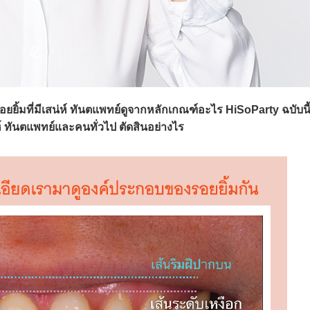
ยยิ้มที่มีเสน่ห์ ทันตแพทย์ดูจากหลักเกณฑ์อะไร HiSoParty ฉบับนี
 ทันตแพทย์และคนทั่วไป ตัดสินอย่างไร