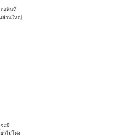
งฟันที่
คนส่วนใหญ่
 จะมี
้ยวไม่โด่ง