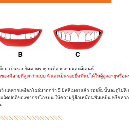
ลี่ยม เป็นรอยยิ้มมาตราฐานที่สวยงามและมีเสน่ห์
าของมีอายุที่สูงกว่าแบบ A และเป็นรอยยิ้มที่พบได้ในผู้สูงอายุหรือคน
าว์ แต่หากเหงือกโผล่มากกว่า 5 มิลลิเมตรแล้ว รอยยิ้มนั้นจะดูไม่ดี 
ามผิดปกติของขากรรไกรบน ให้ความรู้สึกเหมือนฟันเหยิน หรือหาก
้ม