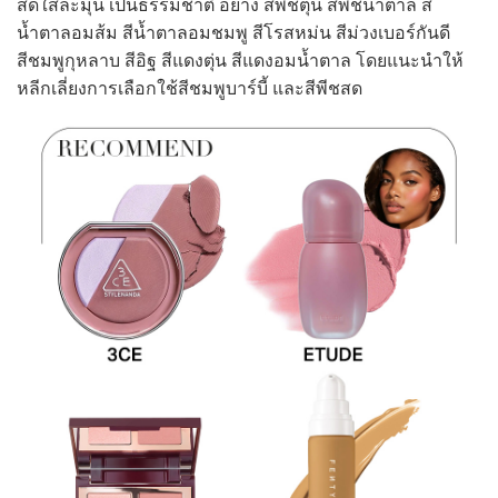
สดใสละมุน เป็นธรรมชาติ อย่าง สีพีชตุ่น สีพีชน้ำตาล สี
น้ำตาลอมส้ม สีน้ำตาลอมชมพู สีโรสหม่น สีม่วงเบอร์กันดี
สีชมพูกุหลาบ สีอิฐ สีแดงตุ่น สีแดงอมน้ำตาล โดยแนะนำให้
หลีกเลี่ยงการเลือกใช้สีชมพูบาร์บี้ และสีพีชสด