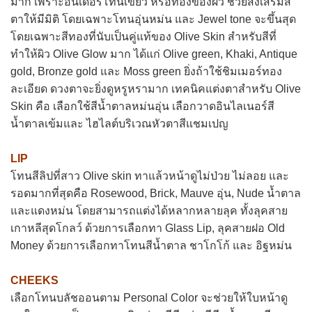
มาก เพราะอันเดอร์โทนเขียว หรือทองของผิว ช่วยส่งเสริมสี
ตาให้มีมิติ โดยเฉพาะโทนอุ่นหม่น และ Jewel tone จะขึ้นสุด
โดยเฉพาะสีทองที่นับเป็นคู่แท้ของ Olive Skin สำหรับสีที่
ทำให้ผิว Olive Glow มาก ได้แก่ Olive green, Khaki, Antique
gold, Bronze gold และ Moss green ยิ่งถ้าใช้ชิมเมอร์ทอง
ละเอียด ดวงตาจะยิ่งดูหรูหรามาก เทคนิคแต่งตาสำหรับ Olive
Skin คือ เลือกใช้สีน้ำตาลหม่นอุ่น เลือกวาดอินไลเนอร์สี
น้ำตาลเข้มและ ไฮไลต์บริเวณหัวตาสีแชมเปญ
LIP
โทนสีลิปที่สาว Olive skin ทาแล้วหน้าดูไม่ป่วย ไม่ลอย และ
รอดมากที่สุดคือ Rosewood, Brick, Mauve อุ่น, Nude น้ำตาล
และแดงหม่น โดยสามารถแต่งได้หลากหลายลุค ทั้งลุคสาย
เกาหลีสุดโกลว์ ด้วยการเลือกทา Glass Lip, ลุคสายฝอ Old
Money ด้วยการเลือกทาโทนสีน้ำตาล ชาโกโก้ และ อิฐหม่น
CHEEKS
เลือกโทนบลัชออนตาม Personal Color จะช่วยให้ใบหน้าดู