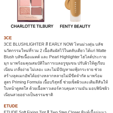
3CE
3CE BLUSHLIGHTER สี EARLY NOW โทนม่วงตุ่น บลัช
นวัตกรรมใหม่ที่รวม 2 เนื้อสัมผัสไว้ในตลับเดียว ได้แก่ Matte
Blush บลัชเนื้อแมตต์ และ Pearl Highlighter ไฮไลต์ประกาย
มุก มาพร้อมคุณสมบัติในการเบลอรูขุมขน ปรับผิวให้ดูเรียบ
เนียน เกลี่ยง่าย ไม่เลอะ และไม่มีปัญหาผงฟุ้งกระจาย ช่วย
สร้างลุคเมกอัพได้อย่างหลากหลายไม่มีขีดจำกัด มาพร้อม
สูตร Priming Formula เนื้อบริสุทธิ์ ช่วยเซ็ตผิวและเติมสีสันให้
ใบหน้าดูสดใส ด้วยเนื้อพาวเดอร์ควบคุมความมัน มอบฟินิชผิว
เนียนสวยอย่างเป็นธรรมชาติ
ETUDE
ETUDE Soft Fixing Tint สี Two Step Closer ทินท์เนื้อนุ่มมา