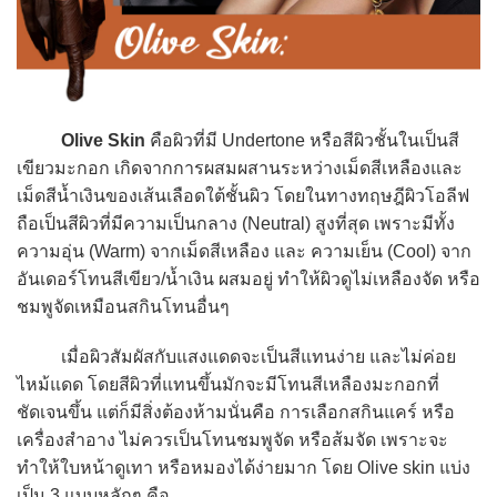
Olive Skin
คือผิวที่มี Undertone หรือสีผิวชั้นในเป็นสี
เขียวมะกอก เกิดจากการผสมผสานระหว่างเม็ดสีเหลืองและ
เม็ดสีน้ำเงินของเส้นเลือดใต้ชั้นผิว โดยในทางทฤษฎีผิวโอลีฟ
ถือเป็นสีผิวที่มีความเป็นกลาง (Neutral) สูงที่สุด เพราะมีทั้ง
ความอุ่น (Warm) จากเม็ดสีเหลือง และ ความเย็น (Cool) จาก
อันเดอร์โทนสีเขียว/น้ำเงิน ผสมอยู่ ทำให้ผิวดูไม่เหลืองจัด หรือ
ชมพูจัดเหมือนสกินโทนอื่นๆ
เมื่อผิวสัมผัสกับแสงแดดจะเป็นสีแทนง่าย และไม่ค่อย
ไหม้แดด โดยสีผิวที่แทนขึ้นมักจะมีโทนสีเหลืองมะกอกที่
ชัดเจนขึ้น แต่ก็มีสิ่งต้องห้ามนั่นคือ การเลือกสกินแคร์ หรือ
เครื่องสำอาง ไม่ควรเป็นโทนชมพูจัด หรือส้มจัด เพราะจะ
ทำให้ใบหน้าดูเทา หรือหมองได้ง่ายมาก โดย Olive skin แบ่ง
เป็น 3 แบบหลักๆ คือ