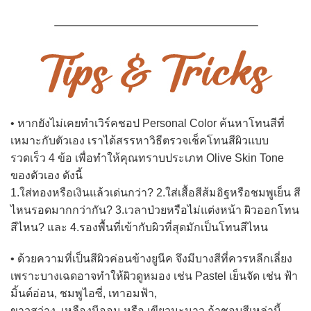
• หากยังไม่เคยทำเวิร์คชอป Personal Color ค้นหาโทนสีที่
เหมาะกับตัวเอง เราได้สรรหาวิธีตรวจเช็คโทนสีผิวแบบ
รวดเร็ว 4 ข้อ เพื่อทำให้คุณทราบประเภท Olive Skin Tone
ของตัวเอง ดังนี้
1.ใส่ทองหรือเงินแล้วเด่นกว่า? 2.ใส่เสื้อสีส้มอิฐหรือชมพูเย็น สี
ไหนรอดมากกว่ากัน? 3.เวลาป่วยหรือไม่แต่งหน้า ผิวออกโทน
สีไหน? และ 4.รองพื้นที่เข้ากับผิวที่สุดมักเป็นโทนสีไหน
• ด้วยความที่เป็นสีผิวค่อนข้างยูนีค จึงมีบางสีที่ควรหลีกเลี่ยง
เพราะบางเฉดอาจทำให้ผิวดูหมอง เช่น Pastel เย็นจัด เช่น ฟ้า
มิ้นต์อ่อน, ชมพูไอซี่, เทาอมฟ้า,
ขาวสว่าง, เหลืองนีออน หรือ เขียวมะนาว ถ้าชอบสีเหล่านี้