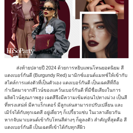
ส่งท้ายปลายปี 2024 ด้วยการหยิบแพนโทนยอดนิยม สี
แดงเบอร์กันดี (Burgundy Red) มามิกซ์แอนด์แมทช์ให้เข้ากับ
สไตล์การแต่งตัวที่เป็นตัวเอง แดงเบอร์กันดี เป็นเฉดสีที่ถือ
กำเนิดมาจากสีไวน์ของแคว้นเบอร์กันดี ที่มีชื่อเสียงในการ
ผลิตไวน์คุณภาพสูง เฉดสีจึงมีความเข้มค่อนไปทางม่วง เป็นสี
ที่ทรงเสน่ห์ มีคาแร็กเตอร์ มีลูกเล่นสามารถปรับเปลี่ยน และ
เมิร์จได้กับทุกเฉดสี อยู่เดี่ยวๆ ก็เปรี้ยวแซ่บ ในเวลาเดียวกัน
หากจับมาเบลนด์เข้ากับโทนสีต่างๆ ก็ดูลงตัว สำคัญที่สุดคือ สี
แดงเบอร์กันดี เป็นเฉดที่เข้าได้กับทุกสีผิว