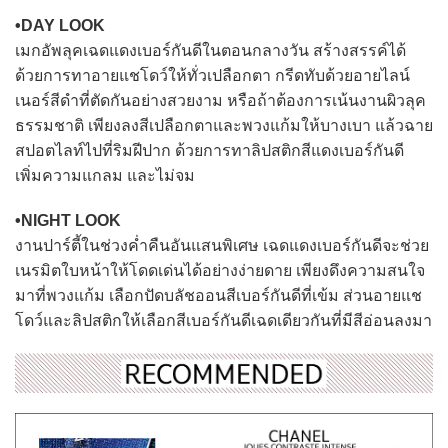
•DAY LOOK
เมกอัพลุคเฉดแดงเบอร์กันดีในตอนกลางวัน สร้างสรรค์ได้
ด้วยการทาอายแชโดว์ให้ทั่วเปลือกตา กรีดทับด้วยอายไลน์
เนอร์สีดำที่ตัดกันอย่างสวยงาม หรือถ้าต้องการเน้นงานผิวลุค
ธรรมชาติ เพียงลงสีเปลือกตาและพวงแก้มให้บางเบา แล้วฉาย
สปอตไลท์ไปที่ริมฝีปาก ด้วยการทาลิปสติกสีแดงเบอร์กันดี
เพิ่มความแกลม และไม่จม
•NIGHT LOOK
งานปาร์ตี้ในช่วงค่ำคืนอันแสนพิเศษ เฉดแดงเบอร์กันดีจะช่วย
เนรมิตใบหน้าให้โดดเด่นได้อย่างง่ายดาย เพียงดึงความสนใจ
มาที่พวงแก้ม เลือกปัดบลัชออนสีเบอร์กันดีที่เข้ม ส่วนอายแช
โดว์และลิปสติกให้เลือกสีเบอร์กันดีเฉดเดียวกันที่มีสีอ่อนลงมา