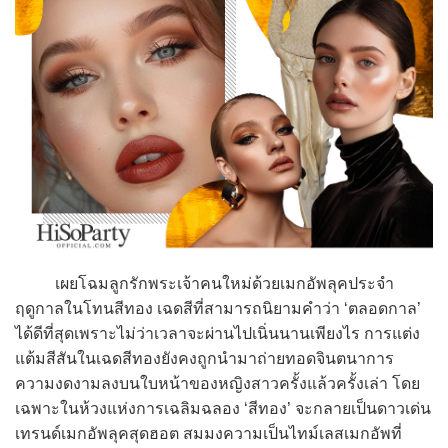
เผยโฉมลูกรักพระเจ้าคนใหม่ด้วยเมกอัพลุคประจำ
ฤดูกาลในโทนสีทอง เฉดสีที่สามารถนิยามคำว่า ‘ตลอดกาล’
ได้ดีที่สุดเพราะไม่ว่าเวลาจะผ่านไปเนิ่นนานเพียงไร การแต่ง
แต้มสีสันในเฉดสีทองยังคงถูกนำมาถ่ายทอดจินตนาการ
ความงดงามลงบนใบหน้าของหญิงสาวครั้งแล้วครั้งเล่า โดย
เฉพาะในห้วงแห่งการเฉลิมฉลอง ‘สีทอง’ จะกลายเป็นดาวเด่น
เทรนด์เมกอัพลุคสุดฮอต สมมงความเป็นไทม์เลสเมกอัพที่