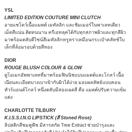
YSL
LIMITED EDITION COUTURE MINI CLUTCH
อายแชโดว์เนื้อแมตต์ เมทัลลิก และชิมเมอร์ในพาเลทเดียว
เม็ดสีแน่น ติดทนนาน ครีเอทลุคได้กับทุกสภาพผิวและทุกสีผิว
มาพร้อมตลับดีไซน์สีเมทัลลิกหรูหราเหมือนกระเป๋าคลัทช์ใบ
เล็กที่ล้อมรอบด้วยสีทอง
DIOR
ROUGE BLUSH COLOUR & GLOW
ดูโอเมกอัพพาเลทที่มาพร้อมฟินนิชแบบแมตต์และโกลว์ เนื้อ
เนียนละเอียดบางเบาเข้ากับผิวได้ง่าย มอบผลลัพธ์แบบคอน
ทัวร์แอนด์โกลว์ หนึ่งตลับมีสองเฉดสี คือ แมตต์ปรับความเข้ม
แต่ง
CHARLOTTE TILBURY
K.I.S.S.I.N.G LIPSTICK (สี Stoned Rose)
ลิปสติกสีชมพูพีช มีสารสกัด Tree Extract ช่วยบำรุงและ