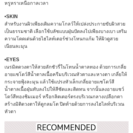
หรูหราเหนือกาลเวลา
•SKIN
สำหรับงานผิวเพียงเติมความโกลว์ให้เปล่งประกายขับผิวสวย
เป็นธรรมชาติ เลือกใช้บลัชแบบฝุ่นปัดลงไปเพียงบางเบา เสริม
ความโดดเด่นด้วยไฮไลท์เตอร์ช่วงโหนกแก้ม ให้ผิวดูสวย
เนียนละมุน
•EYES
เนรมิตดวงตาให้สวยลักชัวรี่ในโทนน้ำตาลทอง ด้วยการเกลี่ย
อายแชโดว์สีน้ำตาลเนื้อครีมบริเวณหัวตาและหางตา เกลี่ยให้
กระจายฟุ้งละมุน แล้วใช้แปรงหัวเล็กเกลี่ยอายแชโดว์สี
น้ำตาลเนื้อฝุ่นทับลงไปให้สีชัดและติดทน จากนั้นลงอายแชว์
โดว์สีทองชิมเมอร์ หรือกลิตเตอร์ตรงบริเวณกลางเปลือกตา
สร้างมิติดวงตาให้ดูกลมโต ปิดท้ายด้วยการลงไฮไลท์บริเวณ
หัวตา