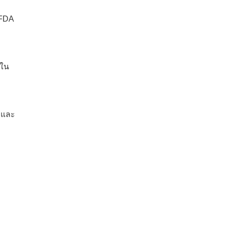
 FDA
งใน
ง และ