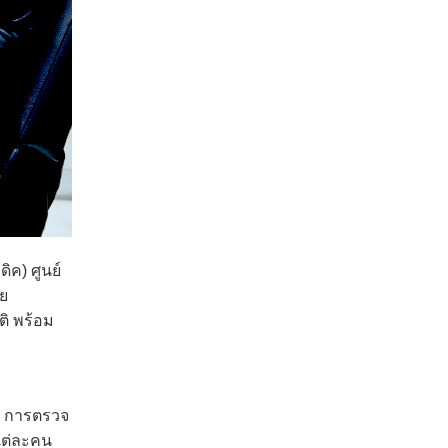
ดิค) ศูนย์
ัย
ิ พร้อม
ิ การตรวจ
แต่ละคน