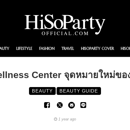
EAUTY
LIFESTYLE
FASHION
TRAVEL
HISOPARTY COVER
HISO
lness Center จุดหมายใหม่ของ
BEAUTY
BEAUTY GUIDE
1 year ago