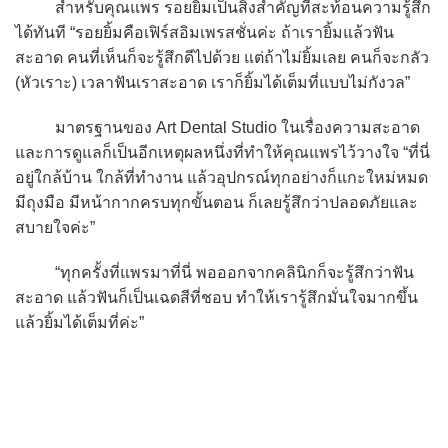
สำหรับคุณแพร รอยยิ้มเป็นสิ่งสำคัญที่สะท้อนความรู้สึก
ได้ทันที “รอยยิ้มคือเฟิร์สอิมเพรสชั่นค่ะ ถ้าเรายิ้มแล้วฟัน
สะอาด คนที่เห็นก็จะรู้สึกดีไปด้วย แต่ถ้าไม่ยิ้มเลย คนก็จะกลัว
(หัวเราะ) เวลาฟันเราสะอาด เราก็ยิ้มได้เต็มที่แบบไม่กังวล”
มาตรฐานของ Art Dental Studio ในเรื่องความสะอาด
และการดูแลก็เป็นอีกเหตุผลหนึ่งที่ทำให้คุณแพรไว้วางใจ “ที่นี่
อยู่ใกล้บ้าน ใกล้ที่ทำงาน แล้วอุปกรณ์ทุกอย่างก็แกะใหม่หมด
มีถุงมือ มีหน้ากากครบทุกขั้นตอน ก็เลยรู้สึกว่าปลอดภัยและ
สบายใจค่ะ”
“ทุกครั้งที่แพรมาที่นี่ พอออกจากคลินิกก็จะรู้สึกว่าฟัน
สะอาด แล้วฟันก็เป็นเฉดสีที่ชอบ ทำให้เรารู้สึกมั่นใจมากขึ้น
แล้วยิ้มได้เต็มที่ค่ะ”