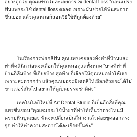
อย่างถูกวิธี คุณแพรก็ไม่ละเลยการใช้ dental floss “ก่อนแปรง
ฟันแพรจะใช้ dental floss ตลอด เพราะมันช่วยให้ฟันสะอาด
ขึ้นเยอะ แล้วคุณหมอก็สอนวิธีใช้ที่ถูกต้องด้วย”
ในเรื่องการฟอกสีฟัน คุณแพรเคยลองทั้งทำที่บ้านและ
ทำที่คลินิก ก่อนจะเลือกให้คุณหมอดูแลทั้งหมด “บางทีทำที่
บ้านก็ลืมบ้าง ขี้เกียจบ้าง สุดท้ายก็เลือกให้คุณหมอทำให้เลย
เพราะสะดวกกว่า แล้วคุณหมอจะมีเฉดสีให้เลือกด้วย จะได้ไม่
ขาวเว่อร์เกินไป อยากให้ดูเป็นธรรมชาติค่ะ”
เทคโนโลยีใหม่ที่ Art Dental Studio ก็เป็นอีกสิ่งที่คุณ
แพรชื่นชอบ “คุณหมอจะใช้น้ำยาที่ทำให้เห็นว่าตรงไหนมี
คราบหินปูนเยอะ ฟันจะเปลี่ยนเป็นสีม่วง แล้วค่อยขูดออกตรง
จุด ทำให้ทำความสะอาดได้ละเอียดขึ้นค่ะ”