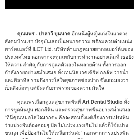
คุณแพร - ปาลาวี บุนนาค
อีกหนึ่งผู้หญิงเก่งในแวดวง
สังคมบ้านเรา ปัจจุบันเธอเป็นทนายความ พร้อมควบตำแหน่ง
พาร์ทเนอร์ที่ ILCT Ltd. บริษัทด้านกฎหมายสากลเบอร์ต้นของ
ประเทศไทย นอกจากจะทุ่มเทกับการทำงานอย่างเต็มที่ เธอยัง
ให้ความสำคัญกับการดูแลตัวเองในหลายด้าน ทั้งการออก
กำลังกายอย่างสม่ำเสมอ ทั้งเทนนิส เวคเซิร์ฟ กอล์ฟ ว่ายน้ำ
และพิลาทิส รวมถึงการใส่ใจสุขภาพช่องปาก ซึ่งเธอมองว่า
เป็นสิ่งเล็กๆ แต่มีผลกับภาพรวมของความมั่นใจ
คุณแพรเลือกดูแลสุขภาพฟันที่
Art Dental Studio
ทั้ง
การขูดหินปูน ฟอกสีฟัน และตรวจสุขภาพฟันอย่างสม่ำเสมอ
“ที่นี่คุณหมอใส่ใจมากค่ะ คือจะสอนตั้งแต่เรื่องการแปรงฟัน
ว่าแปรงฟันต้องค่อยๆ ปัด ไม่แปรงแรงเกินไป แล้วก็ใช้แปรง
ขนนุ่ม เพื่อป้องกันไม่ให้เหงือกร่นค่ะ” นอกจากการแปรงฟัน