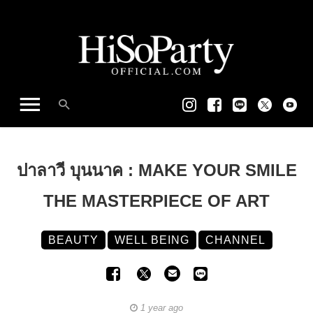
ปาลาวี บุนนาค : MAKE YOUR SMILE
THE MASTERPIECE OF ART
BEAUTY
WELL BEING
CHANNEL
1 year ago