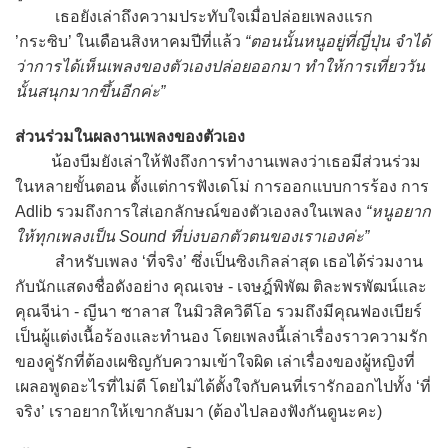
เธอยังเล่าถึงความประทับใจเมื่อปล่อยเพลงแรก
’กระซิบ’ ในเดือนสิงหาคมปีที่แล้ว
“ตอนนั้นหนูอยู่ที่ญี่ปุ่น จำได้
ว่าการได้เห็นเพลงของตัวเองปล่อยออกมา ทำให้การเที่ยววัน
นั้นสนุกมากขึ้นอีกค่ะ”
ส่วนร่วมในผลงานเพลงของตัวเอง
น้องบีมยังเล่าให้ฟังถึงการทำงานเพลงว่าเธอมีส่วนร่วม
ในหลายขั้นตอน ตั้งแต่การฟังเดโม่ การออกแบบการร้อง การ
Adlib รวมถึงการใส่เอกลักษณ์ของตัวเองลงในเพลง
“หนูอยาก
ให้ทุกเพลงเป็น Sound ที่บ่งบอกตัวตนของเราเองค่ะ”
สำหรับเพลง ‘ที่จริง’ ซึ่งเป็นซิงเกิลล่าสุด เธอได้ร่วมงาน
กับนักแสดงชื่อดังอย่าง คุณเจษ - เจษฎ์พิพัฒ ติละพรพัฒน์และ
คุณจีน่า - ญีนา ซาลาส ในมิวสิควิดีโอ รวมถึงมีคุณฟองเบียร์
เป็นผู้แต่งเนื้อร้องและทำนอง โดยเพลงนี้เล่าเรื่องราวความรัก
ของคู่รักที่ต้องเผชิญกับความเข้าใจผิด เล่าเรื่องของผู้หญิงที่
เผลอพูดอะไรที่ไม่ดี โดยไม่ได้ตั้งใจกับคนที่เรารักออกไปทั้ง ‘ที่
จริง’ เราอยากให้เขากลับมา (ต้องไปลองฟังกันดูนะคะ)