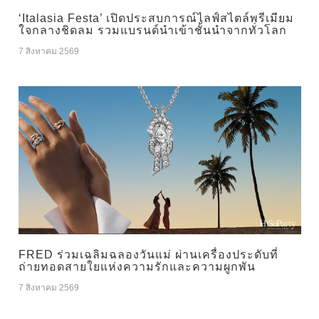
‘Italasia Festa’ เปิดประสบการณ์ไลฟ์สไตล์พรีเมียม
ใจกลางชิดลม รวมแบรนด์นำเข้าชั้นนำจากทั่วโลก
7 สิงหาคม 2569
FRED ร่วมเฉลิมฉลองวันแม่ ผ่านเครื่องประดับที่
ถ่ายทอดสายใยแห่งความรักและความผูกพัน
7 สิงหาคม 2569