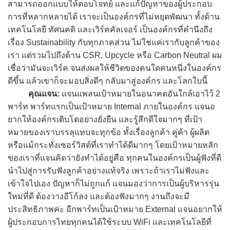
สามารถออกแบบให้ตอบโจทย์ และแก้ปัญหาของผู้ประกอบ
การที่หลากหลายได้ เราจะเป็นองค์กรที่ไม่หยุดพัฒนา ทั้งด้าน
เทคโนโลยี ทัศนคติ และเวิร์คคัลเจอร์ เป็นองค์กรที่คำนึงถึง
เรื่อง Sustainability กับทุกภาคส่วน ไม่ใช่แค่เรากับลูกค้าของ
เรา แต่รวมไปถึงด้าน CSR, Upcycle หรือ Carbon Neutral ผม
เชื่อว่ามันจะเวิร์ค จนส่งผลให้ชีวิตของคนใดคนหนึ่งในองค์กร
ดีขึ้น แล้วเขาก็จะมอบสิ่งดีๆ กลับมาสู่องค์กร และโลกใบนี้
คุณแจน:
แจนแพลนเป้าหมายในอนาคตอันใกล้เอาไว้ 2
พาร์ท พาร์ทแรกเป็นเป้าหมาย Internal ภายในองค์กร แจนอ
ยากให้องค์กรเติบโตอย่างยั่งยืน และรู้สึกดีใจมากๆ ที่เป้า
หมายของเราบรรลุแทบจะทุกข้อ ทั้งเรื่องลูกค้า คู่ค้า ผู้ผลิต
หรือแม้กระทั่งเซอร์วิสต์ที่เราทำได้ดีมากๆ โดยเป้าหมายหลัก
ของเราที่แจนคิดว่ายังทำได้อยู่คือ ทุกคนในองค์กรเป็นผู้ฟังที่ดี
นำไปสู่การรับฟังลูกค้าอย่างแท้จริง เพราะถ้าเราไม่ฟังและ
เข้าใจไปเอง ปัญหาก็ไม่ถูกแก้ แจนมองว่าการเป็นผู้บริหารรุ่น
ใหม่ที่ดี ต้องวางอีโก้ลง และต้องฟังมากๆ งานถึงจะมี
ประสิทธิภาพค่ะ อีกพาร์ทเป็นเป้าหมาย External แจนอยากให้
ผู้ประกอบการไทยทุกคนได้ใช้ระบบ WiFi และเทคโนโลยีที่