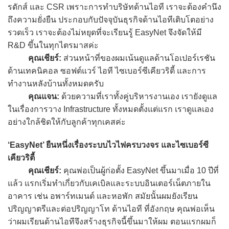
รดักส์ และ CSR เพราะการทำบริษัทด้านไอที เราจะต้องคำนึง
ถึงความยั่งยืน ประกอบกับปัจจุบันธุรกิจด้านไอทีเติบโตอย่าง
รวดเร็ว เราจะต้องไม่หยุดที่จะเรียนรู้ EasyNet จึงจัดให้มี
R&D ขึ้นในทุกไตรมาสค่ะ
คุณเชียร์:
ส่วนหน้าที่ของผมเน้นดูแลด้านโอเปอร์เรชัน
ด้านเทคนิคอล ซอฟต์แวร์ ไอที ไซเบอร์ซีเคียวริตี้ และการ
ทำงานหลังบ้านทั้งหมดครับ
คุณแจน:
ด้วยความที่เราทั้งคู่บริหารงานเอง เรายังดูแล
ในเรื่องการวาง Infrastructure ทั้งหมดตั้งแต่แรก เราดูแลเอง
อย่างใกล้ชิดให้กับลูกค้าทุกเคสค่ะ
‘EasyNet’ ยืนหนึ่งเรื่องระบบไวไฟครบวงจร และไซเบอร์ซี
เคียวริตี้
คุณเชียร์:
คุณพ่อเป็นผู้ก่อตั้ง EasyNet ขึ้นมาเมื่อ 10 ปีที่
แล้ว แรกเริ่มทำเกี่ยวกับเคเบิลและระบบอินเตอร์เน็ตภายใน
อาคาร เช่น อพาร์ทเมนต์ และหอพัก สมัยนั้นผมยังเรียน
ปริญญาตรีและต่อปริญญาโท ด้านไอที ที่อังกฤษ คุณพ่อเห็น
ว่าผมเรียนด้านไอทีจึงสร้างธุรกิจนี้ขึ้นมาให้ผม ตอนแรกผมก็