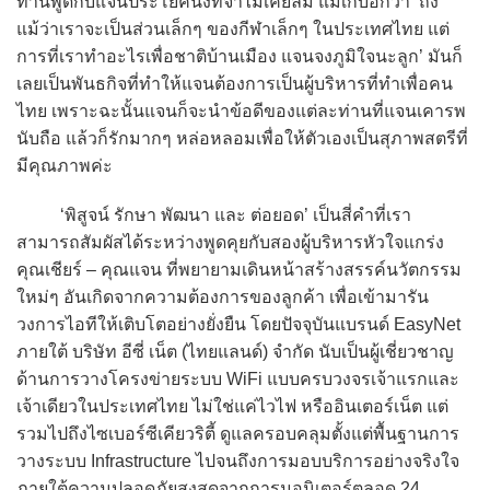
ท่านพูดกับแจนประโยคนึงที่จำไม่เคยลืม แม่เก๋บอกว่า ‘ถึง
แม้ว่าเราจะเป็นส่วนเล็กๆ ของกีฬาเล็กๆ ในประเทศไทย แต่
การที่เราทำอะไรเพื่อชาติบ้านเมือง แจนจงภูมิใจนะลูก’ มันก็
เลยเป็นพันธกิจที่ทำให้แจนต้องการเป็นผู้บริหารที่ทำเพื่อคน
ไทย เพราะฉะนั้นแจนก็จะนำข้อดีของแต่ละท่านที่แจนเคารพ
นับถือ แล้วก็รักมากๆ หล่อหลอมเพื่อให้ตัวเองเป็นสุภาพสตรีที่
มีคุณภาพค่ะ
‘พิสูจน์ รักษา พัฒนา และ ต่อยอด’ เป็นสี่คำที่เรา
สามารถสัมผัสได้ระหว่างพูดคุยกับสองผู้บริหารหัวใจแกร่ง
คุณเชียร์ – คุณแจน ที่พยายามเดินหน้าสร้างสรรค์นวัตกรรม
ใหม่ๆ อันเกิดจากความต้องการของลูกค้า เพื่อเข้ามารัน
วงการไอทีให้เติบโตอย่างยั่งยืน โดยปัจจุบันแบรนด์ EasyNet
ภายใต้ บริษัท อีซี่ เน็ต (ไทยแลนด์) จำกัด นับเป็นผู้เชี่ยวชาญ
ด้านการวางโครงข่ายระบบ WiFi แบบครบวงจรเจ้าแรกและ
เจ้าเดียวในประเทศไทย ไม่ใช่แค่ไวไฟ หรืออินเตอร์เน็ต แต่
รวมไปถึงไซเบอร์ซีเคียวริตี้ ดูแลครอบคลุมตั้งแต่พื้นฐานการ
วางระบบ Infrastructure ไปจนถึงการมอบบริการอย่างจริงใจ
ภายใต้ความปลอดภัยสูงสุดจากการมอนิเตอร์ตลอด 24