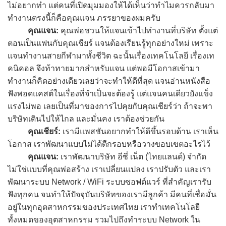
ไม่อยากทำ แต่คนที่เปิดมุมมองให้ได้เห็นว่าทำไมควรกลับมา
ทำงานตรงนี้ก็คือคุณแจน ภรรยาของผมครับ
คุณแจน:
คุณพ่อชวนให้แจนเข้าไปทำงานที่บริษัท ตั้งแต่
ตอนเป็นแฟนกับคุณเชียร์ แจนต้องเรียนรู้ทุกอย่างใหม่ เพราะ
แจนทำงานสายกีฬามาทั้งชีวิต ฉะนั้นเรื่องเทคโนโลยี เรื่องเท
คนิคอล จึงท้าทายมากสำหรับแจน แต่พอมีโอกาสเข้ามา
ทำงานก็คิดอย่างเดียวเลยว่าจะทำให้ดีที่สุด แจนอ่านหนังสือ
ฟังพอดแคสต์ในเรื่องที่จำเป็นจะต้องรู้ แต่แจนคนเดียวยังแข็ง
แรงไม่พอ เลยเป็นที่มาของการไปคุยกับคุณเชียร์ว่า ถ้าจะพา
บริษัทเดินไปให้ไกล และมั่นคง เราต้องช่วยกัน
คุณเชียร์:
เรามีแพสชันอยากทำให้ดีขึ้นรอบด้าน เราเห็น
โอกาส เราพัฒนาแบบไม่ได้ตีกรอบหรือวางขอบเขตอะไรไว้
คุณแจน:
เราพัฒนาบริษัท อีซี่ เน็ต (ไทยแลนด์) จำกัด
ไม่ใช่แบบที่คุณพ่อสร้าง เราเปลี่ยนแปลง เราปรับตัว และเรา
พัฒนาระบบ Network / WiFi ระบบซอฟต์แวร์ ที่สำคัญเรารับ
ฟังทุกคน จนทำให้ปัจจุบันบริษัทของเรามีลูกค้า มีคนที่เชื่อมั่น
อยู่ในทุกอุตสาหกรรมของประเทศไทย เราทำเทคโนโลยี
ทั้งหมดของอุตสาหกรรม รวมไปถึงทำระบบ Network ใน