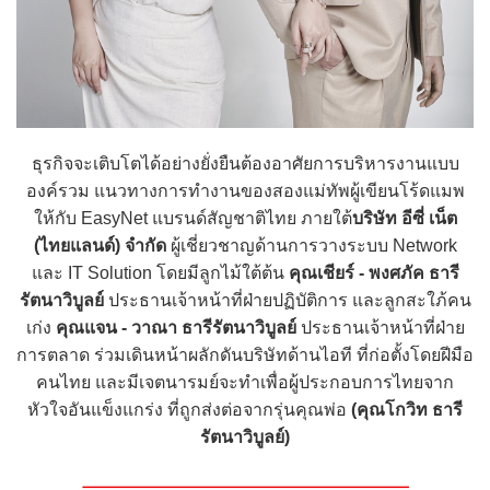
ธุรกิจจะเติบโตได้อย่างยั่งยืนต้องอาศัยการบริหารงานแบบ
องค์รวม แนวทางการทำงานของสองแม่ทัพผู้เขียนโร้ดแมพ
ให้กับ EasyNet แบรนด์สัญชาติไทย ภายใต้
บริษัท อีซี่ เน็ต
(ไทยแลนด์) จำกัด
ผู้เชี่ยวชาญด้านการวางระบบ Network
และ IT Solution โดยมีลูกไม้ใต้ต้น
คุณเชียร์ - พงศภัค ธารี
รัตนาวิบูลย์
ประธานเจ้าหน้าที่ฝ่ายปฏิบัติการ และลูกสะใภ้คน
เก่ง
คุณแจน - วาณา ธารีรัตนาวิบูลย์
ประธานเจ้าหน้าที่ฝ่าย
การตลาด ร่วมเดินหน้าผลักดันบริษัทด้านไอที ที่ก่อตั้งโดยฝีมือ
คนไทย และมีเจตนารมย์จะทำเพื่อผู้ประกอบการไทยจาก
หัวใจอันแข็งแกร่ง ที่ถูกส่งต่อจากรุ่นคุณพ่อ
(คุณโกวิท ธารี
รัตนาวิบูลย์)