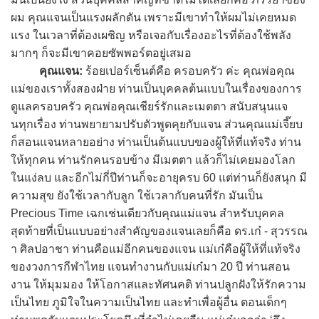
ผม คุณแจนเป็นแรงผลักดัน เพราะมีเขาทำให้ผมไม่เคยหมด
แรง ในเวลาที่ต้องเผชิญ หรือเจอกับเรื่องอะไรที่ต้องใช้พลัง
มากๆ ก็จะมีเขาคอยซัพพอร์ตอยู่เสมอ
คุณแจน:
ร้อยเปอร์เซ็นต์คือ ครอบครัว ค่ะ คุณพ่อคุณ
แม่ของเราทั้งสองฝ่าย ท่านเป็นบุคคลต้นแบบในเรื่องของการ
ดูแลครอบครัว คุณพ่อคุณเชียร์รักและเมตตา สนับสนุนแจ
นทุกเรื่อง ท่านพยายามปรับตัวพูดคุยกับแจน ส่วนคุณแม่เจี๊ยบ
ก็สอนแจนหลายอย่าง ท่านเป็นต้นแบบของผู้ให้ที่แท้จริง ท่าน
ให้ทุกคน ท่านรักคนรอบข้าง มีเมตตา แล้วก็ไม่เคยมองโลก
ในแง่ลบ และอีกไม่กี่ปีท่านก็จะอายุครบ 60 แต่ท่านก็ยังสนุก มี
ความสุข ยังใช้เวลากับลูก ใช้เวลากับคนที่รัก มันเป็น
Precious Time เฉกเช่นเดียวกับคุณแม่แจน สำหรับบุคคล
สุดท้ายที่เป็นแบบอย่างสำคัญของแจนเลยก็คือ ดร.เก๋ - สุวรรณ
า ศิลปอาชา ท่านคือแม่อีกคนของแจน แม่เก๋คือผู้ให้ที่แท้จริง
ของวงการกีฬาไทย แจนทำงานกับแม่เก๋มา 20 ปี ท่านสอน
งาน ให้มุมมอง ให้โอกาสและทัศนคติ ท่านปลูกฝังให้รักความ
เป็นไทย ภูมิใจในความเป็นไทย และทำเพื่อผู้อื่น ตอนเด็กๆ