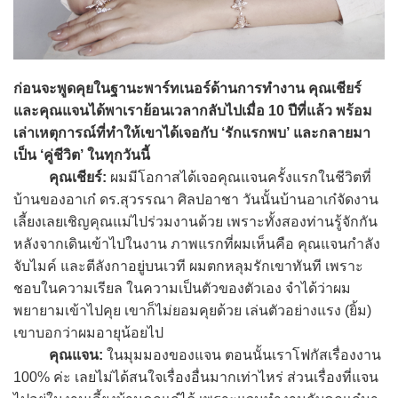
ก่อนจะพูดคุยในฐานะพาร์ทเนอร์ด้านการทำงาน คุณเชียร์
และคุณแจนได้พาเราย้อนเวลากลับไปเมื่อ 10 ปีที่แล้ว พร้อม
เล่าเหตุการณ์ที่ทำให้เขาได้เจอกับ ‘รักแรกพบ’ และกลายมา
เป็น ‘คู่ชีวิต’ ในทุกวันนี้
คุณเชียร์:
ผมมีโอกาสได้เจอคุณแจนครั้งแรกในชีวิตที่
บ้านของอาเก๋ ดร.สุวรรณา ศิลปอาชา วันนั้นบ้านอาเก๋จัดงาน
เลี้ยงเลยเชิญคุณแม่ไปร่วมงานด้วย เพราะทั้งสองท่านรู้จักกัน
หลังจากเดินเข้าไปในงาน ภาพแรกที่ผมเห็นคือ คุณแจนกำลัง
จับไมค์ และตีลังกาอยู่บนเวที ผมตกหลุมรักเขาทันที เพราะ
ชอบในความเรียล ในความเป็นตัวของตัวเอง จำได้ว่าผม
พยายามเข้าไปคุย เขาก็ไม่ยอมคุยด้วย เล่นตัวอย่างแรง (ยิ้ม)
เขาบอกว่าผมอายุน้อยไป
คุณแจน:
ในมุมมองของแจน ตอนนั้นเราโฟกัสเรื่องงาน
100% ค่ะ เลยไม่ได้สนใจเรื่องอื่นมากเท่าไหร่ ส่วนเรื่องที่แจน