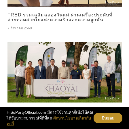
FRED ร่วมเฉลิมฉลองวันแม่ ผ่านเครื่องประดับที่
ถ่ายทอดสายใยแห่งความรักและความผูกพัน
7 สิงหาคม 2569
‘สเตลล่า โอโซน เขาใหญ่’ ร่วมสนับสนุนแคมเปญ
HiSoPartyOfficial.com มีการใช้งานคุกกี้เพื่อให้คุณ
‘Grand Recharge Moment’ ของ ททท. มุ่งสู่ผู้นำ
ได้รับประสบการณ์ที่ดีที่สุด
ศึกษานโยบายเกี่ยวกับ
ยินยอม
Wellness ครบวงจรในภาคตะวันออกเฉียงเหนือ
คุกกี้
7 สิงหาคม 2569