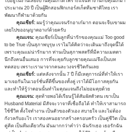
ไปอยู่ในงานเลี้ยงบ้านคุณเก๋ได้ เพราะแจนทำงานกับคุณเก๋มา
ประมาณ 20 ปี เป็นผู้ฝึกสอนฟิกเกอร์สเก็ตทีมชาติไทย เรา
พัฒนากีฬามาด้วยกัน
คุณเชียร์:
ผมรู้ว่าคุณแจนรักอาเก๋มาก ตอนจะจีบเขาผม
เลยไปขออนุญาตอาเก๋ด้วยครับ
คุณแจน:
คุณเชียร์เป็นลูกที่น่ารักของคุณแม่ Too good
to be True เป็นสุภาพบุรุษ เราไม่ได้คิดว่าจะเดินมาถึงจุดนี้ได้
เพราะคุณแม่น่ารักมาก ท่านเป็นสุภาพสตรีที่มีความเมตตา
นึกถึงคนอื่นเสมอ การที่จะคุยกับลูกชายคุณแม่จึงเป็นบท
ทดสอบ เพราะเรามาจากคนละวงจรชีวิตกันเลย
คุณเชียร์:
แต่หลังจากนั้น 7 ปี ก็มีเหตุการณ์ที่ทำให้เรา
มาเจอกันในเวอร์ชั่นที่ดีขึ้นของทั้งคู่ เราได้มีโอกาสคุยกัน
และทำให้รู้ว่าตอนนั้นทำไมคุณแจนถึงไม่ยอมคุยด้วย
คุณแจน:
สุดท้ายพอได้เรียนรู้ได้สัมผัสตัวตน เขาเป็น
Husband Material มีสัจจะวาจาที่เชื่อถือได้ ทำให้เราสามารถ
ใช้ชีวิต ตั้งใจทำงาน เป็นตัวของตัวเอง สบายใจ และไม่ต้อง
กังวลกับอะไร เราสองคนอยากสร้างครอบครัว เป็นคู่ชีวิต เป็น
คู่คิด เป็นทีมเดียวกัน มันมากกว่าคำว่า ฉันรักเธอ เธอรักฉัน