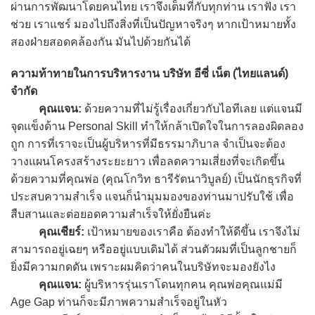
ผ่านการพัฒนาโดยคนไทย เราจึงเต็มที่กับทุกท่าน เราฟัง เรา
ช่วย เราแชร์ มองไปถึงสิ่งที่เป็นปัญหาจริงๆ หากเป้าหมายทั้ง
สองฝ่ายสอดคล้องกัน มันไปด้วยกันได้
ความท้าทายในการบริหารงาน บริษัท อีซี่ เน็ต (ไทยแลนด์)
จำกัด
คุณแจน:
ด้วยความที่ไม่รู้เรื่องเกี่ยวกับไอทีเลย แต่แจนมี
จุดแข็งด้าน Personal Skill ทำให้กล้าเปิดใจในการลองผิดลอง
ถูก การที่เราจะเป็นผู้บริหารที่มีธรรมาภิบาล จำเป็นจะต้อง
วางแผนโครงสร้างระยะยาว เพื่อลดความเสี่ยงที่จะเกิดขึ้น
ด้วยความที่คุณพ่อ (คุณโกวิท ธารีรัตนาวิบูลย์) เป็นนักธุรกิจที่
ประสบความสำเร็จ แจนก็นำมุมมองของท่านมาปรับใช้ เพื่อ
สืบสานและต่อยอดความสำเร็จให้ยั่งยืนค่ะ
คุณเชียร์:
เป้าหมายของเราคือ ต้องทำให้ดีขึ้น เราจึงไม่
สามารถอยู่เฉยๆ หรืออยู่แบบเดิมได้ ส่วนตัวผมที่เป็นลูกชายก็
ยิ่งมีความกดดัน เพราะผมคิดว่าคนในบริษัทจะมองยังไง
คุณแจน:
ผู้บริหารรุ่นเราโดนทุกคน คุณพ่อคุณแม่มี
Age Gap ท่านก็จะมีภาพความสำเร็จอยู่ในหัว