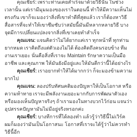
คุณเชียร์: เพราะท่านเคยสำเร็จมาด้วยวิธีนั้น ในช่วง
เวลานั้น แต่เรามีมุมมองของเราในตอนนี้ ทำให้มีความเห็นไม่
ตรงกัน เขาก็จะมองว่าสิ่งที่เขาทำดีที่สุดแล้ว เราก็ต้องหาวิธี
สื่อสารที่จะทำให้เขาซึมซับว่าสมัยนี้มันมีหลากหลายวิธี บาง
จุดมีการเปลี่ยนแปลงจากสิ่งที่เขาเคยทำสำเร็จ
คุณแจน:
แจนคิดว่าไม่ได้ยากแค่เรา ทุกหน้าที่ ทุกท่าน
ยากหมด เราคิดถึงแต่ตัวเองไม่ได้ ต้องคิดถึงคนรอบข้าง ทีม
งานเราเยอะ นั่นคือสิ่งที่เราจะ Maintain รักษาความเป็นมือ
อาชีพ และคุณภาพ ให้มันยังมีอยู่และให้มันดีกว่านี้ได้อย่างไร
คุณเชียร์:
เราอยากทำให้ได้มากกว่า ก็จะมองข้ามความ
ยากไป
คุณแจน:
ลองปรับทัศนคติมองปัญหาให้เป็นโอกาส หรือ
ความท้าทาย เราจะมีพลังงานเยอะมากกับการพัฒนาตัวเอง
หรือมองเห็นปัญหาจริงๆ ถ้าเรามองในทางบวกไว้ก่อน แจนว่า
อุปสรรคปัญหามันไม่มีอยู่จริงหรอกค่ะ
คุณเชียร์:
บางทีการที่ได้ลองทำ แล้วรู้ว่าวิธีนี้ไม่เวิร์ค
ผมก็มองว่ามันเป็นโอกาสนะ โอกาสที่เราจะได้รู้ว่าไม่ควรทำ
วิธีนี้อีก