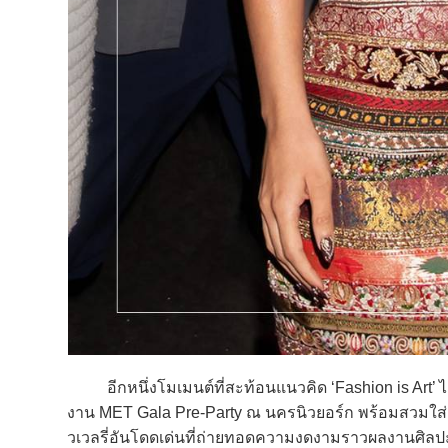
อีกหนึ่งโมเมนต์ที่สะท้อนแนวคิด ‘Fashion is Art’ ได
งาน MET Gala Pre-Party ณ นครนิวยอร์ก พร้อมสวมใส
วเวลรี่อันโดดเด่นที่ถ่ายทอดความงดงามราวผลงานศิลปะ 