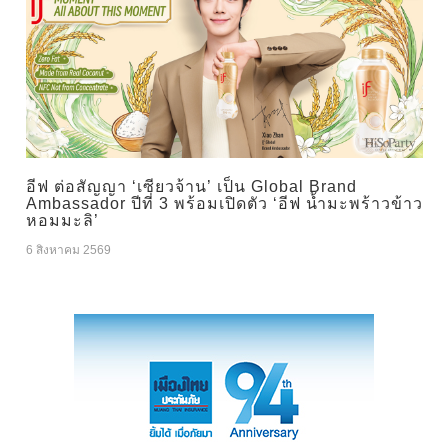
อีฟ ต่อสัญญา ‘เซียวจ้าน’ เป็น Global Brand
Ambassador ปีที่ 3 พร้อมเปิดตัว ‘อีฟ น้ำมะพร้าวข้าว
หอมมะลิ’
6 สิงหาคม 2569