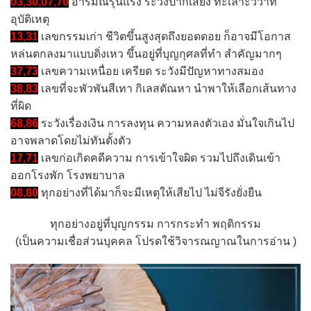
03,30,07,70
อารมณ์รุนแรง ระวังปากเสียง ทะเลาะวิวาท
อุบัติเหตุ
13,31
เลขกรรมเก่า ชีวิตขึ้นสูงสุดถึงยอดดอย ก็อาจมีโอกาส
หล่นตกลงมาแบบดิ่งเหว ขึ้นอยู่ที่บุญกุศลที่ทำ สำคัญมากๆ
37,73
เลขความเหนื่อย เครียด ระวังมีปัญหาทางสมอง
38,83
เลขที่จะพัวพันสีเทา กิเลสตัณหา นำพาให้เลือกเส้นทาง
ที่ผิด
68,86
ระวังเรื่องเงิน การลงทุน ความหลงตัวเอง มั่นใจเกินไป
อาจพลาดโดยไม่ทันตั้งตัว
17,71
เลขก่อเกิดคดีความ การเข้าใจผิด รวมไปถึงเดินเข้า
ออกโรงพัก โรงพยาบาล
08,80
ทุกอย่างที่ได้มาก็จะมีเหตุให้เสียไป ไม่จีรังยั่งยืน
ทุกอย่างอยู่ที่บุญกรรม การกระทำ พฤติกรรม
(เป็นความเชื่อส่วนบุคคล โปรดใช้วิจารณญาณในการอ่าน )