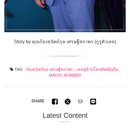
Story by คุณก้องธนัตถ์กุล เศรษฐีสถาพร (กูรูตัวเลข)
TAG :
ก้องธนัตถ์กุล เศรษฐีสถาพร
,
เลขคู่ท้ายโทรศัพท์มือถือ
,
MAGIC NUMBER
SHARE
Latest Content