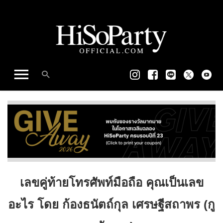
เลขคู่ท้ายโทรศัพท์มือถือ คุณเป็นเลข
อะไร โดย ก้องธนัตถ์กุล เศรษฐีสถาพร (กู