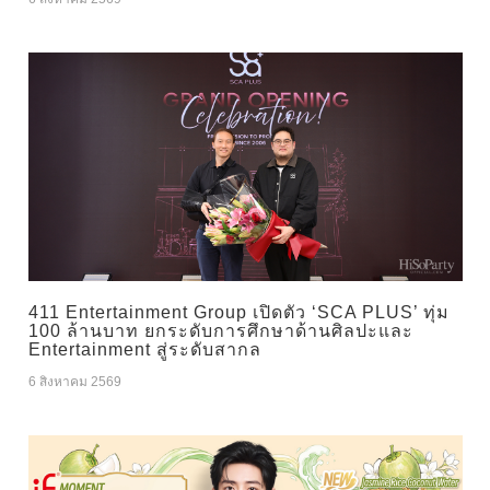
411 Entertainment Group เปิดตัว ‘SCA PLUS’ ทุ่ม
100 ล้านบาท ยกระดับการศึกษาด้านศิลปะและ
Entertainment สู่ระดับสากล
6 สิงหาคม 2569