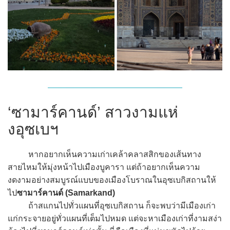
‘ซามาร์คานด์’ สาวงามแห่
งอุซเบฯ
หากอยากเห็นความเก่าเคล้าคลาสสิกของเส้นทาง
สายไหมให้มุ่งหน้าไปเมืองบูคารา แต่ถ้าอยากเห็นความ
งดงามอย่างสมบูรณ์แบบของเมืองโบราณในอุซเบกิสถานให้
ไป
ซามาร์คานด์ (Samarkand)
ถ้าสแกนไปทั่วแผนที่อุซเบกิสถาน ก็จะพบว่ามีเมืองเก่า
แก่กระจายอยู่ทั่วแผนที่เต็มไปหมด แต่จะหาเมืองเก่าที่งามสง่า