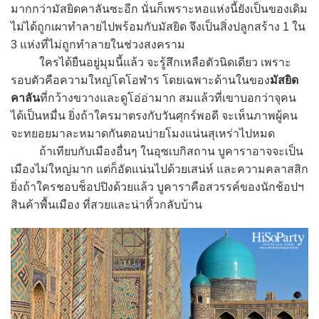
มากกว่ามัสยิดคาลันซะอีก นั่นก็เพราะหอแห่งนี้ยังเป็นของเดิม
ไม่ได้ถูกเผาทำลายไปพร้อมกับมัสยิด จึงเป็นสิ่งปลูกสร้าง 1 ใน
3 แห่งที่ไม่ถูกทำลายในช่วงสงคราม
ใครได้ยืนอยู่มุมนี้แล้ว จะรู้สึกเหลือตัวนิดเดียว เพราะ
รอบตัวคือความใหญ่โตโอฬาร โดยเฉพาะด้านในของ
มัสยิด
คาลัน
ที่กว้างขวางและดูโอ่อ่ามาก สมแล้วที่เขาบอกว่าจุคน
ได้เป็นหมื่น ยิ่งถ้าใครมาตรงกับวันศุกร์พอดี จะเห็นภาพผู้คน
จะทยอยมาละหมาดกันตอนบ่ายโมงแน่นสุเหร่าไปหมด
ถ้าเทียบกับเมืองอื่นๆ ในอุซเบกิสถาน บูคาราอาจจะเป็น
เมืองไม่ใหญ่มาก แต่ก็อัดแน่นไปด้วยเสน่ห์ และความคลาสสิก
ยิ่งถ้าใครชอบช็อปปิงด้วยแล้ว บูคาราคือสวรรค์ของนักช้อปฯ
สินค้าพื้นเมือง ที่สวยและน่าหิ้วกลับบ้าน