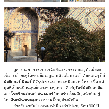
บูคารามีอาคารเก่าแก่นับพันแห่งกระจายอยู่ทั่วเมืองเก่า
เรียกว่าถ้าจะดูให้ครบต้องอยู่นานนับเดือน แต่ถ้าคัดที่เด่นๆ ก็มี
มัสยิดชอร์ มินอร์
ที่มีรูปทรงแปลกตาเหมือนเก้าอี้หงายขึ้น แต่
มุมที่เป็นเหมือนศูนย์กลางของบูคารา คือ
จัตุรัสที่มัสยิดคาลัน
และ
โรงเรียนสอนศาสนาเมอร์อิอาหรับ
ตั้งเผชิญหน้ากันอยู่
โดยมี
หอมินาเรต
สูงตระหง่านตั้งอยู่ข้างมัสยิด
สำหรับคาลันมินาเรตแห่งนี้ จะว่าไปอายุเกือบ 900 ปี