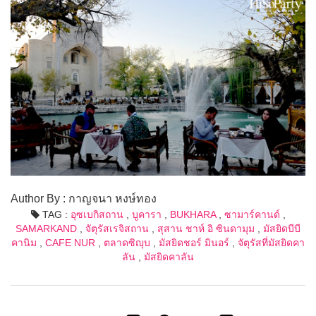
Author By : กาญจนา หงษ์ทอง
TAG :
อุซเบกิสถาน
,
บูคารา
,
BUKHARA
,
ซามาร์คานด์
,
SAMARKAND
,
จัตุรัสเรจิสถาน
,
สุสาน ชาห์ อิ ซินดามุม
,
มัสยิดบีบี
คานิม
,
CAFE NUR
,
ตลาดซิญุบ
,
มัสยิดชอร์ มินอร์
,
จัตุรัสที่มัสยิดคา
ลัน
,
มัสยิดคาลัน