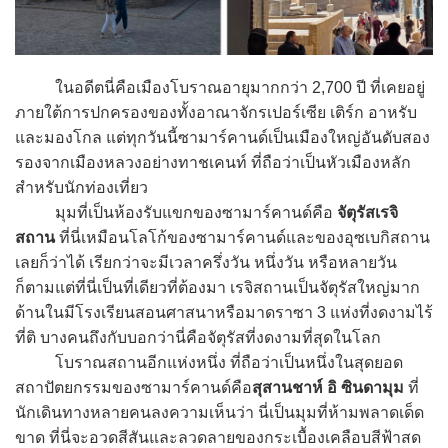
ในอดีตนี่คือเมืองโบราณอายุมากกว่า 2,700 ปี ที่เคยอยู่
ภายใต้การปกครองของทั้งอาณาจักรเปอร์เซีย เติร์ก อาหรับ
และมองโกล แต่ทุกวันนี้ซามาร์คานด์เป็นเมืองใหญ่อันดับสอง
รองจากเมืองหลวงอย่างทาชเคนท์ ที่ถือว่าเป็นหัวเมืองหลัก
สำหรับนักท่องเที่ยว
มุมที่เป็นห้องรับแขกของซามาร์คานด์คือ
จัตุรัสเรจิ
สถาน
ที่นี่เหมือนโลโก้ของซามาร์คานด์และของอุซเบกิสถาน
เลยก็ว่าได้ เรียกว่าจะมีเวลาครึ่งวัน หนึ่งวัน หรือหลายวัน
ก็ตามแต่ที่นี่เป็นที่เดียวที่ต้องมา เรจิสถานเป็นจัตุรัสใหญ่มาก
ด้านในมีโรงเรียนสอนศาสนาหรือมาดราซา 3 แห่งที่งดงามไร้
ที่ติ บางคนถึงกับบอกว่านี่คือจัตุรัสที่งดงามที่สุดในโลก
โบราณสถานอีกแห่งหนึ่ง ที่ถือว่าเป็นหนึ่งในสุดยอด
สถาปัตยกรรมของซามาร์คานด์คือ
สุสานชาห์ อิ ซินดามุม
ที่
นักเดินทางหลายคนลงความเห็นว่า นี่เป็นมุมที่ห้ามพลาดเด็ด
ขาด ที่นี่จะอวดสีสันและลวดลายของกระเบื้องเคลือบสีฟ้าสด