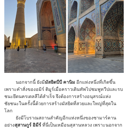
นอกจากนี้ ยังมี
มัสยิดบีบี คานิม
อีกแห่งหนึ่งที่เกิดขึ้น
เพราะคำสั่งของอมิร์ ติมูร์เมื่อคราวเดินทัพไปชมพูทวีปและรบ
ชนะยึดนครเดลลีได้สำเร็จ จึงต้องการสร้างอนุสรณ์แห่ง
ชัยชนะในครั้งนี้ด้วยการสร้างมัสยิดที่สวยและใหญ่ที่สุดใน
โลก
ยังมีโบราณสถานสำคัญอีกแห่งหนึ่งของซามาร์คาน
อย่าง
สุสานกูร์ อิมีร์
ที่นี่เป็นเหมือนสุสานหลวง เพราะนอกจาก