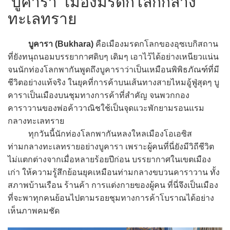
‘บูคารา’ เมืองมรดกโลกกลาง
ทะเลทราย
บูคารา (Bukhara)
คือเมืองมรดกโลกของอุซเบกิสถาน
ที่ยังทนุถนอมบรรยากาศดิบๆ เดิมๆ เอาไว้ได้อย่างเหนียวแน่น
จนนักท่องโลกพากันพูดถึงบูคาราว่าเป็นเหมือนพิพิธภัณฑ์ที่มี
ชีวิตอย่างแท้จริง ในยุคที่การค้าบนเส้นทางสายไหมอู้ฟู่สุดๆ บู
คาราเป็นเมืองบนชุมทางการค้าที่สำคัญ จนพวกกอง
คาราวานของพ่อค้าวาณิชใช้เป็นจุดแวะพักยามรอนแรม
กลางทะเลทราย
ทุกวันนี้นักท่องโลกพากันหลงใหลเมืองโอเอซิส
ท่ามกลางทะเลทรายอย่างบูคารา เพราะผู้คนที่นี่ยังมีวิถีชีวิต
ไม่แตกต่างจากเมื่อหลายร้อยปีก่อน บรรยากาศในเขตเมือง
เก่า ให้ความรู้สึกย้อนยุคเหมือนท่ามกลางขบวนคาราวาน ทั้ง
สภาพบ้านเรือน ร้านค้า การแต่งกายของผู้คน ที่นี่จึงเป็นเมือง
ที่จะพาทุกคนย้อนไปตามรอยชุมทางการค้าโบราณได้อย่าง
เห็นภาพคมชัด