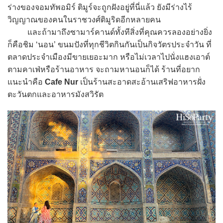
ร่างของจอมทัพอมิร์ ติมูร์จะถูกฝังอยู่ที่นี่แล้ว ยังมีร่างไร้
วิญญาณของคนในราชวงศ์ติมูริดอีกหลายคน
และถ้ามาถึงซามาร์คานด์ทั้งทีสิ่งที่คุณควรลองอย่างยิ่ง
ก็คือชิม ‘นอน’ ขนมปังที่ทุกชีวิตกินกันเป็นกิจวัตรประจำวัน ที่
ตลาดประจำเมืองมีขายเยอะมาก หรือไม่เวลาไปนั่งแฮงเอาต์
ตามคาเฟ่หรือร้านอาหาร จะถามหานอนก็ได้ ร้านที่อยาก
แนะนำคือ
Cafe Nur
เป็นร้านสะอาดสะอ้านเสริฟอาหารฝั่ง
ตะวันตกและอาหารมังสวิรัต