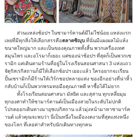
ส่วนแหล่งช้อปฯ ในซามาร์คานด์มีไม่ใช่น้อย แหล่งแรก
เลยที่มีทุกสิ่งให้เลือกสรรคือ
ตลาดซิญุบ
ที่นั่นมีแผงผลไม้แห้ง
ขนาดใหญ่มาก และเป็นของคุณภาพทั้งสิ้น พวกเครื่องเทศ
สมุนไพร และอโรมาก็เยอะ แต่ของน่าช้อปฯ ที่สุดก็เป็นพวกเซ
รามิก แค่เดินตามร้านที่อยู่ในโรงเรียนสอนศาสนา 3 แห่งแถว
จัตุรัสเรกิสถานก็มีให้เลือกช้อปฯ เยอะแล้ว ใครอยากจะเรียน
ปั้นเซรามิกก็มีร้านให้เวิร์กชอปหลายแห่ง ของอีกอย่างที่น่าหิ้ว
กลับบ้านก็เป็นพวกพรมทอมือคุณภาพดี หาซื้อได้ไม่ยาก
ทั้งโรงเรียนสอนศาสนา มัสยิด และสุสาน ทุกเหลี่ยมุม
ทุกองศาทำให้ซามาร์คานด์เป็นเมืองสวยในระดับไม่ปกติ
โปรดออกเดินทางมาอุซเบกิสถาน แล้วมุ่งหน้ามาหาซามาร์ค
านด์ แล้วคุณจะพบว่า นี่เป็นหนึ่งในเมืองงดงามที่สุดแห่งหนึ่ง
ของโลก ที่เลอค่าสำหรับนักเดินทางทุกคน