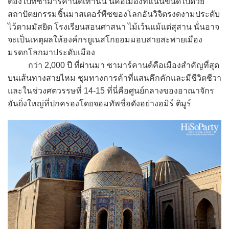
ต้องไปที่ซามาร์คานด์เท่านั้น นี่คือเมืองที่แน่นขนัดไปด้วย
สถาปัตยกรรมชิ้นมาสเตอร์พีซของโลกอันวิจิตรงดงามประดับ
ไว้ตามมัสยิด โรงเรียนสอนศาสนา ไม้เว้นแม้แต่สุสาน นั่นอาจ
จะเป็นเหตุผลให้องค์กรยูเนสโกยอมมอบสายสะพายเมือง
มรดกโลกมาประดับเมือง
กว่า 2,000 ปี ที่ผ่านมา ซามาร์คานด์คือเมืองสำคัญที่สุด
บนเส้นทางสายไหม ชุมทางการค้าที่แสนคึกคักและมีชีวิตชีวา
และในช่วงศตวรรษที่ 14-15 ที่นี่คือศูนย์กลางของอาณาจักร
อันยิ่งใหญ่ที่ปกครองโดยจอมทัพชื่อดังอย่างอมิร์ ติมูร์