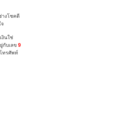
ช่างโชคดี
ใจ
งินใช่
ยู่กับเลข
9
โทรศัพท์