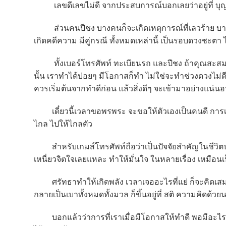
เลขดีเลขไม่ดี จากประสบการณ์บอกเลยว่าอยู่ที่ บุญกร
ส่วนคนปีชง บางคนก็จะเกิดเหตุการณ์ที่เลวร้าย บางค
เกิดคดีความ มีคู่กรณี ทั้งหมดเหล่านี้ เป็นรอบดวงชะตา
ทั้งเบอร์โทรศัพท์ ทะเบียนรถ และปีชง ถ้าคุณสะสม
นั้น เราทำได้บ่อยๆ มีโอกาสก็ทำ ไม่ใช่จะทำช่วงดวงไม่ดี 
ควรเริ่มต้นจากทำดีก่อน แล้วสิ่งดีๆ จะเข้ามาอย่างแน่น
เดี๋ยวนี้เวลาขอพรพระ จะขอให้ตัวเองเป็นคนดี การเป็
ไกล ไปให้ไกลตัว
สำหรับเกมส์โทรศัพท์ถือว่าเป็นปัจจัยสำคัญในชีวิตประ
เหนี่ยวจิตใจเลยแหละ ทำให้มั่นใจ ในหลายเรื่อง เหมือนเป็
ศรัทธาทำให้เกิดพลัง เวลาเจออะไรที่แย่ ก็จะคิดเสมอว่า
กลายเป็นเบาทั้งหมดทั้งมวล ก็ขึ้นอยู่ที่ สติ ความคิดด้วย
บอกแล้วว่าการที่เราเมื่อมีโอกาสให้ทำดี พอมีอะไร สติ