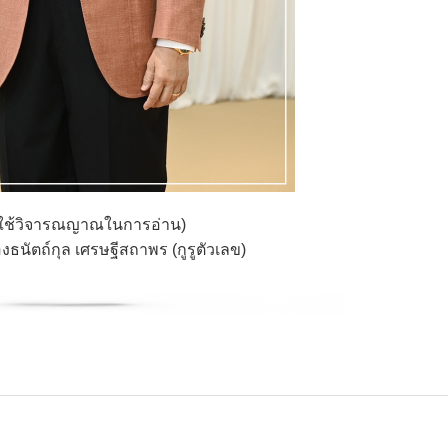
ใช้วิจารณญาณในการอ่าน)
งธนัตถ์กุล เศรษฐีสถาพร (กูรูตัวเลข)