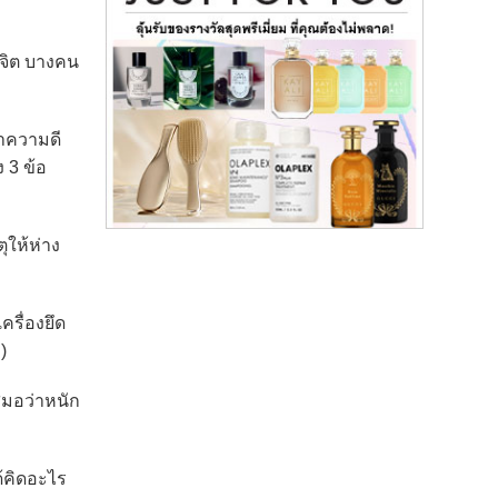
พจิต บางคน
ำความดี
ง 3 ข้อ
ุให้ห่าง
รื่องยึด
)
สมอว่าหนัก
ด้คิดอะไร