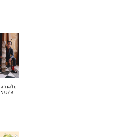
มงานกับ
ารแต่ง