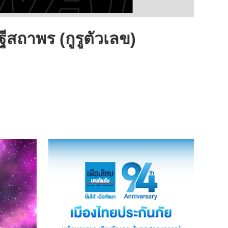
ฐีสถาพร (กูรูตัวเลข)