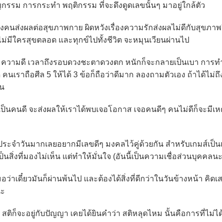
รม การกระทำ พฤติกรรม ที่จะดึงดูดเลขนั้นๆ มาอยู่ใกล้ตัว
นส่งผลต่อสุขภาพกาย ผิดหวังเรื่องความรักส่งผลไม่ดีกับสุขภา
 ไม่มีใครสุขตลอด และทุกข์ไปทั้งชีวิต จะหมุนเวียนผ่านไป
ความดี เวลาถึงรอบดวงชะตาดวงตก หนักก็จะกลายเป็นเบา การท
คนเราถือศีล 5 ให้ได้ 3 ข้อก็ถือว่าดีมาก ลองถามตัวเอง ถ้าได้ไม่ถึ
อน
นคนดี จะส่งผลให้เราได้พบเจอโอกาส เจอคนดีๆ คนไม่ดีก็จะมีเหต
จำวันมากเลยอยากมีเลขดีๆ มงคลไว้คู่ด้วยกัน สำหรับเกมส์เป็นเค
นสิ่งที่มองไม่เห็น แต่ทำให้มั่นใจ (อันนี้เป็นความเชื่อส่วนบุคคลนะ
เดี๋ยวมันก็ผ่านพ้นไป และต้องได้สิ่งที่ดีกว่าในวันข้างหน้า คิดเ
นะ
ก็จะอยู่กับปัญญา เคยได้ยินคำว่า สติหลุดไหม นั้นคือการที่ไม่ไ