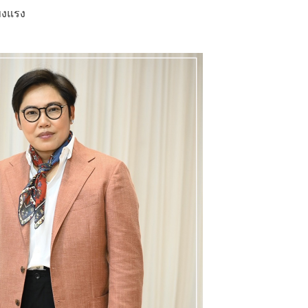
็งแรง