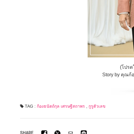
(โปรด
Story by คุณก้อ
TAG :
ก้องธนัตถ์กุล เศรษฐีสถาพร
,
กูรูตัวเลข
SHARE