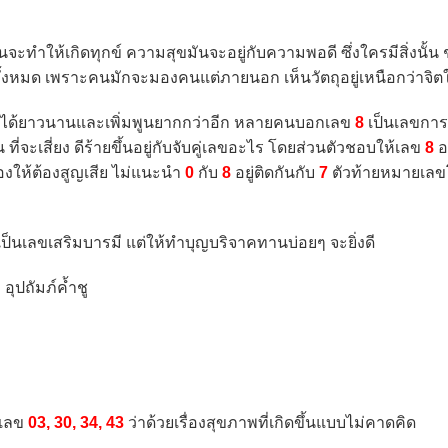
้เกิดทุกข์ ความสุขมันจะอยู่กับความพอดี ซึ่งใครมีสิ่งนั้น 
าวมาทั้งหมด เพราะคนมักจะมองคนแต่ภายนอก เห็นวัตถุอยู่เหนือกว่าจิต
ห้ได้ยาวนานและเพิ่มพูนยากกว่าอีก หลายคนบอกเลข
8
เป็นเลขการเ
ที่จะเสี่ยง ดีร้ายขึ้นอยู่กับจับคู่เลขอะไร โดยส่วนตัวชอบให้เลข
8
อ
่องให้ต้องสูญเสีย ไม่แนะนำ
0
กับ
8
อยู่ติดกันกับ
7
ตัวท้ายหมายเลข
ป็นเลขเสริมบารมี แต่ให้ทำบุญบริจาคทานบ่อยๆ จะยิ่งดี
อุปถัมภ์ค้ำชู
งเลข
03, 30, 34, 43
ว่าด้วยเรื่องสุขภาพที่เกิดขึ้นแบบไม่คาดคิด