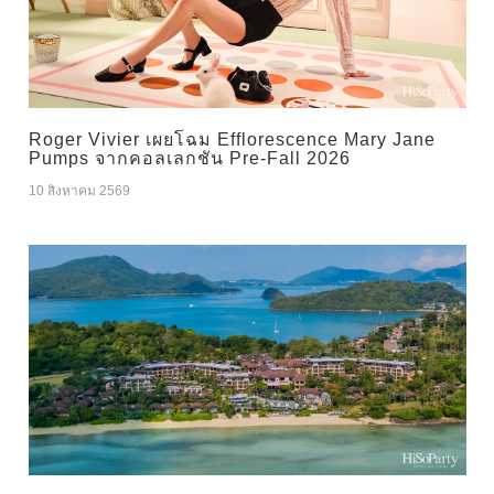
Roger Vivier เผยโฉม Efflorescence Mary Jane
Pumps จากคอลเลกชัน Pre-Fall 2026
10 สิงหาคม 2569