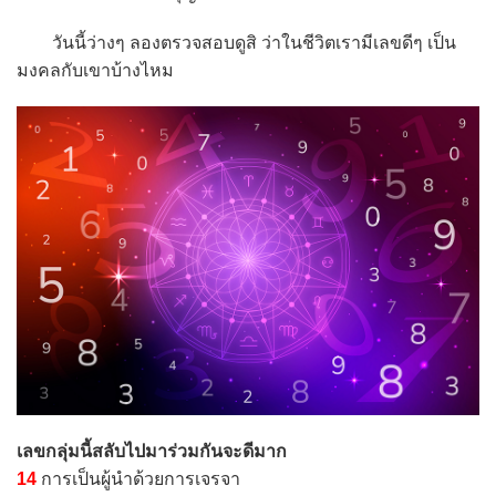
วันนี้ว่างๆ ลองตรวจสอบดูสิ ว่าในชีวิตเรามีเลขดีๆ เป็น
มงคลกับเขาบ้างไหม
เลขกลุ่มนี้สลับไปมาร่วมกันจะดีมาก
14
การเป็นผู้นำด้วยการเจรจา