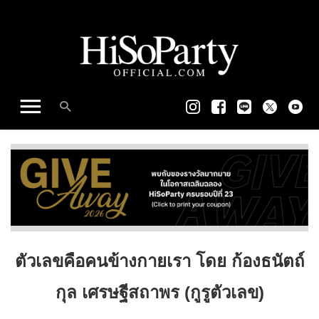
ตัวเลขคือคนข้างกายเรา โดย ก้องธนัตถ์
กุล เศรษฐีสถาพร (กูรูตัวเลข)