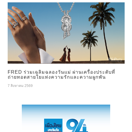
FRED ร่วมเฉลิมฉลองวันแม่ ผ่านเครื่องประดับที่
ถ่ายทอดสายใยแห่งความรักและความผูกพัน
7 สิงหาคม 2569