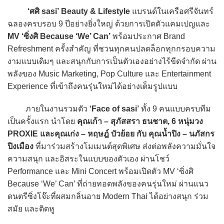
‘ศศิ sasi’
Beauty & Lifestyle
แบรนด์ในเครือศรีจันทร์
ฉลองครบรอบ 9 ปีอย่างยิ่งใหญ่ ด้วยการเปิดตัวแคมเปญและ
MV ‘ซิ่งศิ Because ‘We’ Can’
พร้อมประกาศ Brand
Refreshment ครั้งสำคัญ ที่ชวนทุกคนปลดล็อกทุกกรอบความ
งามแบบเดิมๆ และสนุกกับการเป็นตัวเองอย่างไร้ขีดจำกัด ผ่าน
พลังของ Music Marketing, Pop Culture และ Entertainment
Experience ที่เข้าถึงคนรุ่นใหม่ได้อย่างเต็มรูปแบบ
ภายในงานรวมตัว
‘Face of sasi’
ทั้ง 9 คนแบบครบทีม
เป็นครั้งแรก นำโดย
คุณเก้า – สุภัสสรา ธนชาต, 6 หนุ่มวง
PROXIE และคุณเก่ง – หฤษฎ์ บัวย้อย กับ คุณน้ำปิง – นภัสกร
ปิงเมือง
ที่มาร่วมสร้างโมเมนต์สุดพิเศษ ส่งต่อพลังความมั่นใจ
ความสนุก และอิสระในแบบของตัวเอง ผ่านโชว์
Performance และ Mini Concert พร้อมเปิดตัว MV ‘ซิ่งศิ
Because ‘We’ Can’ ที่ถ่ายทอดพลังของคนรุ่นใหม่ ผ่านแนว
ดนตรีซิ่งโจ๊ะที่ผสมกลิ่นอาย Modern Thai ได้อย่างสนุก ร่วม
สมัย และติดหู