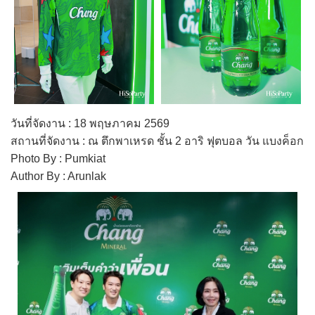
วันที่จัดงาน : 18 พฤษภาคม 2569
สถานที่จัดงาน : ณ ตึกพาเหรด ชั้น 2 อาริ ฟุตบอล วัน แบงค็อก
Photo By : Pumkiat
Author By : Arunlak