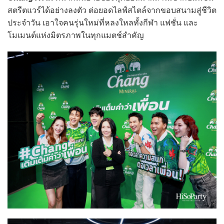
สตรีตแวร์ได้อย่างลงตัว ต่อยอดไลฟ์สไตล์จากขอบสนามสู่ชีวิต
ประจำวัน เอาใจคนรุ่นใหม่ที่หลงใหลทั้งกีฬา แฟชั่น และ
โมเมนต์แห่งมิตรภาพในทุกแมตช์สำคัญ