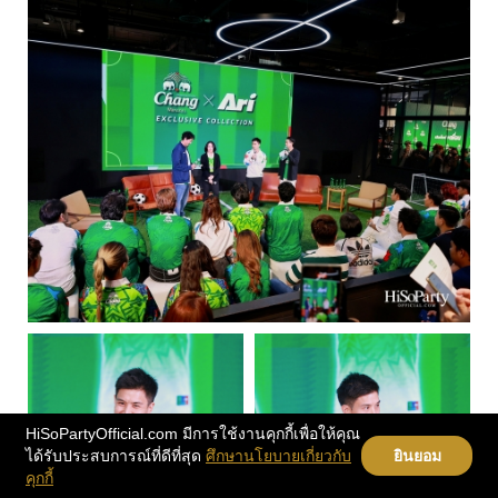
HiSoPartyOfficial.com มีการใช้งานคุกกี้เพื่อให้คุณ
ได้รับประสบการณ์ที่ดีที่สุด
ศึกษานโยบายเกี่ยวกับ
ยินยอม
คุกกี้