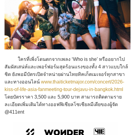
ใครที่เพิ่งโดนตกจากเพลง ‘Who is she’ หรืออยากไป
สัมผัสเสน่ห์และเพอร์ฟอร์มสุดร้อนแรงของทั้ง 4 สาวแบบใกล้
ชิด ยังพอมีบัตรเปิดจำหน่ายผ่านไทยทิคเก็ตเมเจอร์ทุกสาขา
และทางออนไลน์
www.thaiticketmajor.com/concert/2026-
kiss-of-life-asia-fanmeeting-tour-dejavu-in-bangkok.html
โดยบัตรราคา 3,500 และ 5,900 บาท สามารถติดตามราย
ละเอียดเพิ่มเติมได้ทางออฟฟิเชียลโซเชียลมีเดียของผู้จัด
@411ent