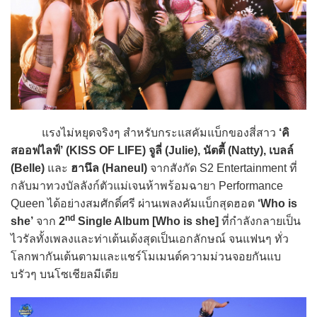
แรงไม่หยุดจริงๆ สำหรับกระแสคัมแบ็กของสี่สาว
‘คิ
สออฟไลฟ์’ (KISS OF LIFE) จูลี่ (Julie), นัตตี้ (Natty), เบลล์
(Belle)
และ
ฮานึล (Haneul)
จากสังกัด S2 Entertainment ที่
กลับมาทวงบัลลังก์ตัวแม่เจนห้าพร้อมฉายา Performance
Queen ได้อย่างสมศักดิ์ศรี ผ่านเพลงคัมแบ็กสุดฮอต
‘Who is
nd
she’
จาก
2
Single Album [Who is she]
ที่กำลังกลายเป็น
ไวรัลทั้งเพลงและท่าเต้นเด้งสุดเป็นเอกลักษณ์ จนแฟนๆ ทั่ว
โลกพากันเต้นตามและแชร์โมเมนต์ความม่วนจอยกันแบ
บรัวๆ บนโซเชียลมีเดีย