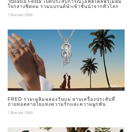
‘Italasia Festa’ เปิดประสบการณ์ไลฟ์สไตล์พรีเมียม
ใจกลางชิดลม รวมแบรนด์นำเข้าชั้นนำจากทั่วโลก
7 สิงหาคม 2569
FRED ร่วมเฉลิมฉลองวันแม่ ผ่านเครื่องประดับที่
ถ่ายทอดสายใยแห่งความรักและความผูกพัน
7 สิงหาคม 2569