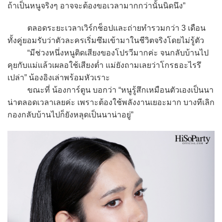
ถ้าเป็นหนูจริงๆ อาจจะต้องขอเวลามากกว่านั้นนิดนึง”
ตลอดระยะเวลาเวิร์กช็อปและถ่ายทำรวมกว่า 3 เดือน
ทั้งคู่ยอมรับว่าตัวละครเริ่มซึมเข้ามาในชีวิตจริงโดยไม่รู้ตัว
“มีช่วงหนึ่งหนูติดเสียงของโปรวีมากค่ะ จนกลับบ้านไป
คุยกับแม่แล้วเผลอใช้เสียงต่ำ แม่ยังถามเลยว่าโกรธอะไรรึ
เปล่า” น้องอิงเล่าพร้อมหัวเราะ
ขณะที่ น้องการ์ตูน บอกว่า “หนูรู้สึกเหมือนตัวเองเป็นนา
น่าตลอดเวลาเลยค่ะ เพราะต้องใช้พลังงานเยอะมาก บางทีเลิก
กองกลับบ้านไปก็ยังหลุดเป็นนาน่าอยู่”