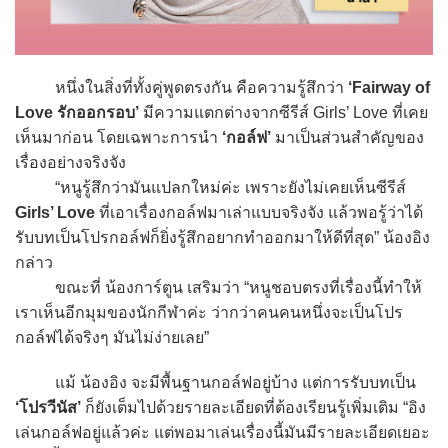
หนึ่งในสิ่งที่ทั้งคู่พูดตรงกัน คือความรู้สึกว่า
‘Fairway of
Love รักออกรอบ’
มีความแตกต่างจากซีรีส์ Girls’ Love ที่เคย
เห็นมาก่อน โดยเฉพาะการนำ
‘กอล์ฟ’
มาเป็นส่วนสำคัญของ
เรื่องอย่างจริงจัง
“หนูรู้สึกว่ามันแปลกใหม่ค่ะ เพราะยังไม่เคยเห็นซีรีส์
Girls’ Love
ที่เอาเรื่องกอล์ฟมาเล่าแบบจริงจัง แล้วพอรู้ว่าได้
รับบทเป็นโปรกอล์ฟก็ยิ่งรู้สึกอยากทำออกมาให้ดีที่สุด” น้องอิง
กล่าว
ขณะที่ น้องการ์ตูน เสริมว่า “หนูชอบตรงที่เรื่องนี้ทำให้
เราเห็นอีกมุมของนักกีฬาค่ะ ว่ากว่าคนคนหนึ่งจะเป็นโปร
กอล์ฟได้จริงๆ มันไม่ง่ายเลย”
แม้ น้องอิง จะมีพื้นฐานกอล์ฟอยู่บ้าง แต่การรับบทเป็น
‘โปรวีนัส’
ก็ยังเต็มไปด้วยรายละเอียดที่ต้องเรียนรู้เพิ่มเติม “อิง
เล่นกอล์ฟอยู่แล้วค่ะ แต่พอมาเล่นเรื่องนี้มันมีรายละเอียดเยอะ