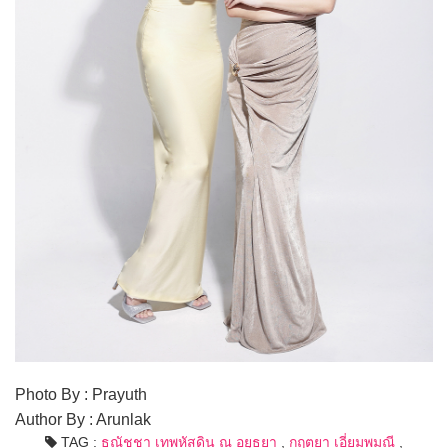
Photo By : Prayuth
Author By : Arunlak
TAG :
ธณัชชา เทพหัสดิน ณ อยุธยา
,
กฤตยา เอี่ยมพมณี
,