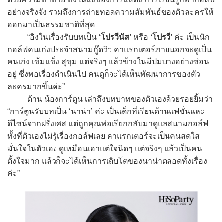
อย่างจริงจัง รวมถึงการถ่ายทอดความสัมพันธ์ของตัวละครให้
ออกมาเป็นธรรมชาติที่สุด
“อิงในเรื่องรับบทเป็น
‘โปรวีนัส’
หรือ
‘โปรวี’
ค่ะ เป็นนัก
กอล์ฟคนเก่งประจำสนามกู๊ดวิว คาแรกเตอร์ภายนอกจะดูเป็น
คนเก่ง เข้มแข็ง สุขุม แต่จริงๆ แล้วข้างในมีปมบางอย่างซ่อน
อยู่ ซึ่งพอเรื่องดำเนินไป คนดูก็จะได้เห็นพัฒนาการของตัว
ละครมากขึ้นค่ะ”
ด้าน น้องการ์ตูน เล่าถึงบทบาทของตัวเองด้วยรอยยิ้มว่า
“การ์ตูนรับบทเป็น ‘นาน่า’ ค่ะ เป็นเด็กที่เรียนด้านแฟชั่นและ
ดีไซน์จากฝรั่งเศส แต่ถูกคุณพ่อเรียกกลับมาดูแลสนามกอล์ฟ
ทั้งที่ตัวเองไม่รู้เรื่องกอล์ฟเลย คาแรกเตอร์จะเป็นคนสดใส
มั่นใจในตัวเอง ดูเหมือนเอาแต่ใจนิดๆ แต่จริงๆ แล้วเป็นคน
ตั้งใจมาก แล้วก็จะได้เห็นการเติบโตของนาน่าตลอดทั้งเรื่อง
ค่ะ”