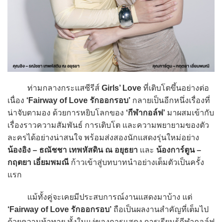
ท่ามกลางกระแสซีรีส์
Girls’ Love
ที่เติบโตขึ้นอย่างต่อ
เนื่อง
‘Fairway of Love รักออกรอบ’
กลายเป็นอีกหนึ่งเรื่องที่
น่าจับตามอง ด้วยการหยิบโลกของ
‘กีฬากอล์ฟ’
มาผสมเข้ากับ
เรื่องราวความสัมพันธ์ การเติบโต และความพยายามของตัว
ละครได้อย่างน่าสนใจ พร้อมส่งสองนักแสดงรุ่นใหม่อย่าง
น้องอิง – ธณัชชา เทพหัสดิน ณ อยุธยา
และ
น้องการ์ตูน –
กฤตยา เอี่ยมพมณี
ก้าวเข้าสู่บทบาทนำอย่างเต็มตัวเป็นครั้ง
แรก
แม้ทั้งคู่จะเคยมีประสบการณ์งานแสดงมาบ้าง แต่
‘Fairway of Love รักออกรอบ’
ถือเป็นผลงานสำคัญที่เต็มไป
ด้วยความท้าทาย ทั้งในแง่ของการแสดง การเรียนรู้กีฬากอล์ฟ