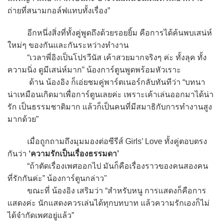
ถ่ายที่สนามกอล์ฟแทบทั้งเรื่อง”
อีกหนึ่งสิ่งที่ทั้งคู่พูดถึงด้วยรอยยิ้ม คือการได้ค้นพบเสน่ห์
ใหม่ๆ ของกันและกันระหว่างทำงาน
“เวลาพี่อิงเป็นโปรวีนัส เค้าสวยมากจริงๆ ค่ะ ทั้งลุค ทั้ง
ความนิ่ง ดูมีเสน่ห์มาก” น้องการ์ตูนพูดพร้อมหัวเราะ
ด้าน น้องอิง ก็เอ่ยชมคู่พาร์ตเนอร์กลับทันทีว่า “บทนา
น่าเหมือนเกิดมาเพื่อการ์ตูนเลยค่ะ เพราะเค้าเล่นออกมาได้น่า
รัก เป็นธรรมชาติมาก แล้วก็เป็นคนที่มีสมาธิกับการทำงานสูง
มากด้วย”
เมื่อถูกถามถึงมุมมองต่อซีรีส์ Girls’ Love ทั้งคู่ตอบตรง
กันว่า
‘ความรักเป็นเรื่องธรรมดา’
“ถ้าตัดเรื่องเพศออกไป มันก็คือเรื่องราวของคนสองคน
ที่รักกันค่ะ” น้องการ์ตูนกล่าว"
ขณะที่ น้องอิง เสริมว่า “สำหรับหนู การแสดงก็คือการ
แสดงค่ะ นักแสดงควรเล่นได้ทุกบทบาท แล้วความรักเองก็ไม่
ได้จำกัดเพศอยู่แล้ว”