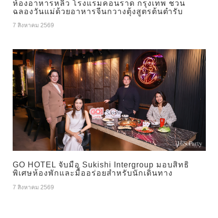
ห้องอาหารหลิว โรงแรมคอนราด กรุงเทพ ชวน
ฉลองวันแม่ด้วยอาหารจีนกวางตุ้งสูตรต้นตำรับ
7 สิงหาคม 2569
GO HOTEL จับมือ Sukishi Intergroup มอบสิทธิ
พิเศษห้องพักและมื้ออร่อยสำหรับนักเดินทาง
7 สิงหาคม 2569