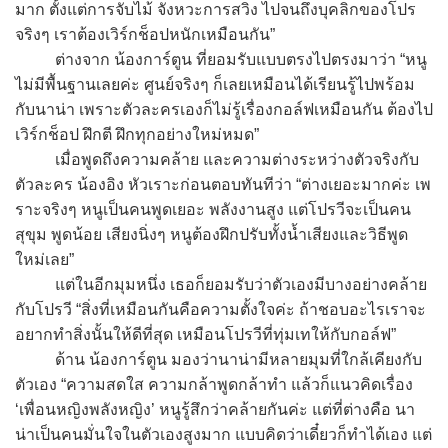
มาก ตั้งแต่การจับไม้ จังหวะการสวิง ไปจนถึงบุคลิกของโปร
จริงๆ เราต้องเวิร์กช็อปหนักเหมือนกัน”
ต่างจาก น้องการ์ตูน ที่ยอมรับแบบตรงไปตรงมาว่า “หนู
ไม่มีพื้นฐานเลยค่ะ ศูนย์จริงๆ ก็เลยเหมือนได้เรียนรู้ไปพร้อม
กับนาน่า เพราะตัวละครเองก็ไม่รู้เรื่องกอล์ฟเหมือนกัน ต้องไป
เวิร์กช็อป ฝึกตี ฝึกทุกอย่างใหม่หมด”
เมื่อพูดถึงความคล้าย และความต่างระหว่างตัวจริงกับ
ตัวละคร น้องอิง หัวเราะก่อนตอบทันทีว่า “ต่างเยอะมากค่ะ เพ
ราะจริงๆ หนูเป็นคนพูดเยอะ พลังงานสูง แต่โปรวีจะเป็นคน
สุขุม พูดน้อย เสียงนิ่งๆ หนูต้องฝึกปรับทั้งน้ำเสียงและวิธีพูด
ใหม่เลย”
แต่ในอีกมุมหนึ่ง เธอก็ยอมรับว่าตัวเองมีบางอย่างคล้าย
กับโปรวี “สิ่งที่เหมือนกันคือความตั้งใจค่ะ ถ้าชอบอะไรเราจะ
อยากทำสิ่งนั้นให้ดีที่สุด เหมือนโปรวีที่ทุ่มเทให้กับกอล์ฟ”
ด้าน น้องการ์ตูน มองว่านาน่ามีหลายมุมที่ใกล้เคียงกับ
ตัวเอง “ความสดใส ความกล้าพูดกล้าทำ แล้วก็แนวคิดเรื่อง
‘เพื่อนหญิงพลังหญิง’ หนูรู้สึกว่าคล้ายกันค่ะ แต่ที่ต่างคือ นา
น่าเป็นคนมั่นใจในตัวเองสูงมาก แบบคิดว่าเดี๋ยวก็ทำได้เอง แต่