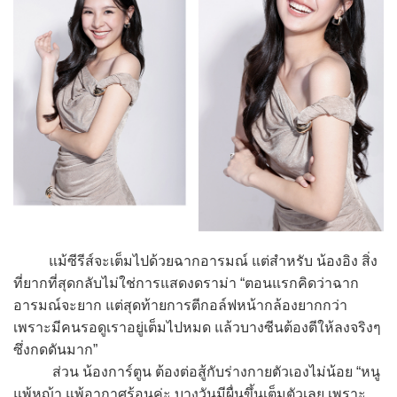
แม้ซีรีส์จะเต็มไปด้วยฉากอารมณ์ แต่สำหรับ น้องอิง สิ่ง
ที่ยากที่สุดกลับไม่ใช่การแสดงดราม่า “ตอนแรกคิดว่าฉาก
อารมณ์จะยาก แต่สุดท้ายการตีกอล์ฟหน้ากล้องยากกว่า
เพราะมีคนรอดูเราอยู่เต็มไปหมด แล้วบางซีนต้องตีให้ลงจริงๆ
ซึ่งกดดันมาก”
ส่วน น้องการ์ตูน ต้องต่อสู้กับร่างกายตัวเองไม่น้อย “หนู
แพ้หญ้า แพ้อากาศร้อนค่ะ บางวันมีผื่นขึ้นเต็มตัวเลย เพราะ