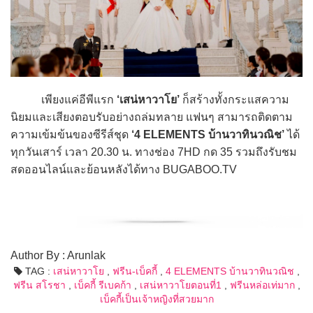
เพียงแค่อีพีแรก
‘เสน่หาวาโย’
ก็สร้างทั้งกระแสความ
นิยมและเสียงตอบรับอย่างถล่มทลาย แฟนๆ สามารถติดตาม
ความเข้มข้นของซีรีส์ชุด
‘4 ELEMENTS บ้านวาทินวณิช’
ได้
ทุกวันเสาร์ เวลา 20.30 น. ทางช่อง 7HD กด 35 รวมถึงรับชม
สดออนไลน์และย้อนหลังได้ทาง BUGABOO.TV
Author By : Arunlak
TAG :
เสน่หาวาโย
,
ฟรีน-เบ็คกี้
,
4 ELEMENTS บ้านวาทินวณิช
,
ฟรีน สโรชา
,
เบ็คกี้ รีเบคก้า
,
เสน่หาวาโยตอนที่1
,
ฟรีนหล่อเท่มาก
,
เบ็คกี้เป็นเจ้าหญิงที่สวยมาก