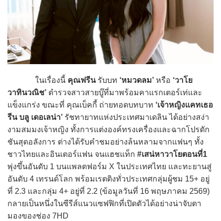
ในเรื่องนี้
คุณฟรีน
รับบท
‘หมวดลม’
หรือ
‘วาโย
วาทินวณิช’
ตำรวจสาวสายบู๊ที่มาพร้อมคาแรกเตอร์เท่และ
แข็งแกร่ง ขณะที่ คุณเบ็คกี้ ถ่ายทอดบทบาท
‘เจ้าหญิงแคทเธอ
รีน บลู เดอเลน่า’
รัชทายาทแห่งประเทศมาเดลิน ได้อย่างสง่า
งามสมมงเจ้าหญิง ทั้งการแต่งองค์ทรงเครื่องและฉากโปรดัก
ชันสุดอลังการ ต่างได้รับคำชมอย่างล้นหลามจากแฟนๆ ทั้ง
ชาวไทยและอินเตอร์แฟน จนแฮชแท็ก
#เสน่หาวาโยตอนที่1
พุ่งขึ้นอันดับ 1 บนแพลตฟอร์ม X ในประเทศไทย และทะยานสู่
อันดับ 4 เทรนด์โลก พร้อมเรตติงทั่วประเทศกลุ่มผู้ชม 15+ อยู่
ที่ 2.3 และกลุ่ม 4+ อยู่ที่ 2.2 (ข้อมูลวันที่ 16 พฤษภาคม 2569)
กลายเป็นหนึ่งในซีรีส์แนวแซฟฟิกที่เปิดตัวได้อย่างน่าจับตา
มองของช่อง 7HD