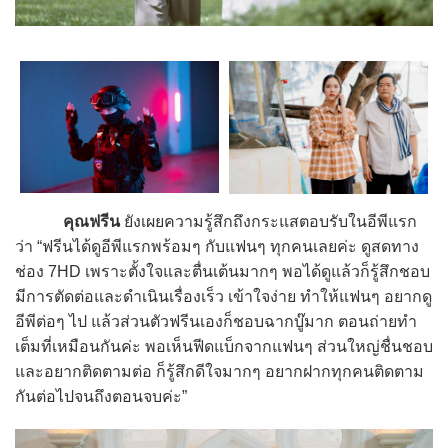
คุณฟรีน
ยังเผยความรู้สึกถึงกระแสตอบรับในอีพีแรก
ว่า “ฟรีนได้ดูอีพีแรกพร้อมๆ กับแฟนๆ ทุกคนเลยค่ะ ดูสดทาง
ช่อง 7HD เพราะตั้งใจและตื่นเต้นมากๆ พอได้ดูแล้วก็รู้สึกชอบ
มีการตัดต่อและดำเนินเรื่องเร็ว เข้าใจง่าย ทำให้แฟนๆ อยากดู
อีพีต่อๆ ไป แล้วส่วนตัวฟรีนเองก็ชอบฉากบู๊มาก ตอนถ่ายทำ
เต็มที่เหมือนกันค่ะ พอเห็นฟีดแบ็กจากแฟนๆ ส่วนใหญ่ชื่นชอบ
และอยากติดตามต่อ ก็รู้สึกดีใจมากๆ อยากฝากทุกคนติดตาม
กันต่อไปจนถึงตอนจบค่ะ”