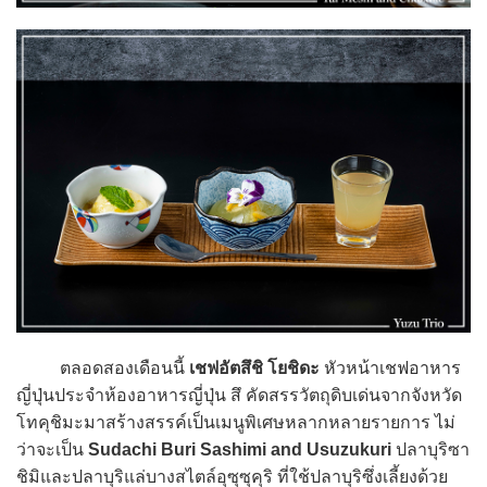
ตลอดสองเดือนนี้
เชฟอัตสึชิ โยชิดะ
หัวหน้าเชฟอาหาร
ญี่ปุ่นประจำห้องอาหารญี่ปุ่น สึ คัดสรรวัตถุดิบเด่นจากจังหวัด
โทคุชิมะมาสร้างสรรค์เป็นเมนูพิเศษหลากหลายรายการ ไม่
ว่าจะเป็น
Sudachi Buri Sashimi and Usuzukuri
ปลาบุริซา
ชิมิและปลาบุริแล่บางสไตล์อุซุซุคุริ ที่ใช้ปลาบุริซึ่งเลี้ยงด้วย