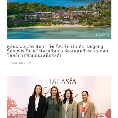
พูลแมน ภูเก็ต พันวา บีช รีสอร์ท เปิดตัว ‘Dugong
Serenity Suite’ ห้องสวีทสามห้องนอนวิวทะเล ตอบ
โจทย์การพักผ่อนเหนือระดับ
10 สิงหาคม 2569