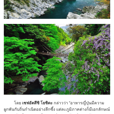
โดย
เชฟอัตสึชิ โยชิดะ
กล่าวว่า “อาหารญี่ปุ่นมีความ
ผูกพันกับถิ่นกำเนิดอย่างลึกซึ้ง แต่ละภูมิภาคต่างก็มีเอกลักษณ์