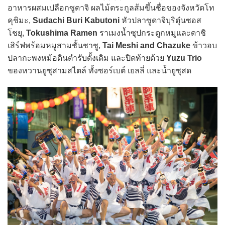
อาหารผสมเปลือกซูดาจิ ผลไม้ตระกูลส้มขึ้นชื่อของจังหวัดโท
คุชิมะ,
Sudachi Buri Kabutoni
หัวปลาซูดาจิบุริตุ๋นซอส
โชยุ,
Tokushima Ramen
ราเมงน้ำซุปกระดูกหมูและดาชิ
เสิร์ฟพร้อมหมูสามชั้นชาชู,
Tai Meshi and Chazuke
ข้าวอบ
ปลากะพงหม้อดินตำรับดั้งเดิม และปิดท้ายด้วย
Yuzu Trio
ของหวานยูซุสามสไตล์ ทั้งซอร์เบต์ เยลลี่ และน้ำยูซุสด