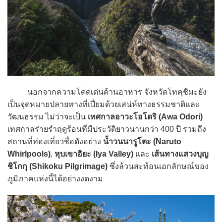
นอกจากความโดดเด่นด้านอาหาร จังหวัดโทคุชิมะยัง
เป็นจุดหมายปลายทางที่เปี่ยมด้วยเสน่ห์ทางธรรมชาติและ
วัฒนธรรม ไม่ว่าจะเป็น
เทศกาลอาวะโอโดริ (Awa Odori)
เทศกาลร่ายรำฤดูร้อนที่มีประวัติยาวนานกว่า 400 ปี รวมถึง
สถานที่ท่องเที่ยวชื่อดังอย่าง
น้ำวนนารูโตะ (Naruto
Whirlpools)
,
หุบเขาอิยะ (Iya Valley)
และ
เส้นทางแสวงบุญ
ชิโกกุ (Shikoku Pilgrimage)
ซึ่งล้วนสะท้อนเอกลักษณ์ของ
ภูมิภาคแห่งนี้ได้อย่างงดงาม