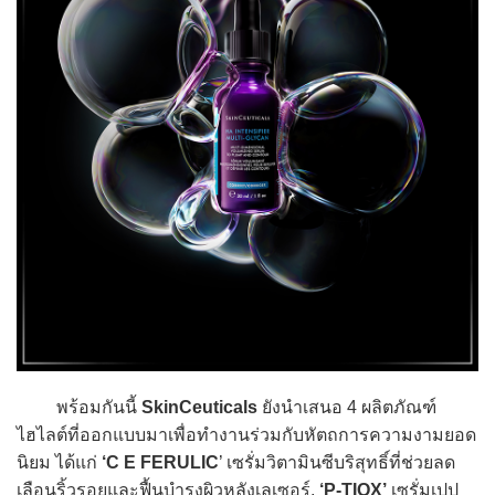
พร้อมกันนี้
SkinCeuticals
ยังนำเสนอ 4 ผลิตภัณฑ์
ไฮไลต์ที่ออกแบบมาเพื่อทำงานร่วมกับหัตถการความงามยอด
นิยม ได้แก่
‘C E FERULIC
’ เซรั่มวิตามินซีบริสุทธิ์ที่ช่วยลด
เลือนริ้วรอยและฟื้นบำรุงผิวหลังเลเซอร์,
‘P-TIOX’
เซรั่มเปป