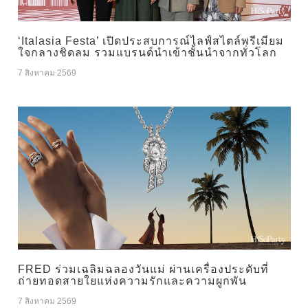
‘Italasia Festa’ เปิดประสบการณ์ไลฟ์สไตล์พรีเมียม
ใจกลางชิดลม รวมแบรนด์นำเข้าชั้นนำจากทั่วโลก
7 สิงหาคม 2569
FRED ร่วมเฉลิมฉลองวันแม่ ผ่านเครื่องประดับที่
ถ่ายทอดสายใยแห่งความรักและความผูกพัน
7 สิงหาคม 2569